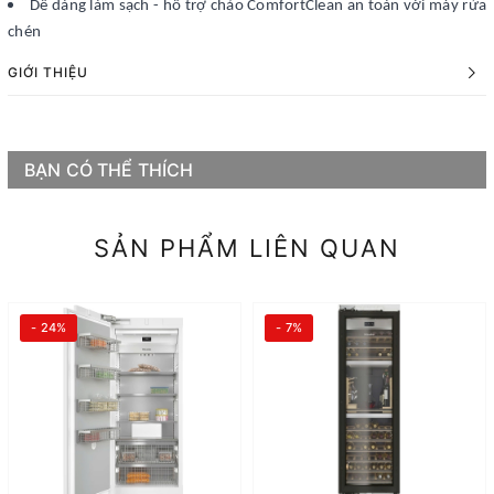
Dễ dàng làm sạch - hỗ trợ chảo ComfortClean an toàn với máy rửa
chén
GIỚI THIỆU
BẠN CÓ THỂ THÍCH
SẢN PHẨM LIÊN QUAN
- 24%
- 7%