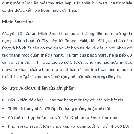
dụng một núm vặn một tay trên bếp. Các thiết bị SmartLine từ Miele
có thể được kết hợp hoàn hảo với nhau.
Miele SmartLine
Các yếu tố nấu ăn Miele SmartLine tạo ra trải nghiệm nấu nướng đa
dạng và linh hoạt. Ở đây, bếp từ, Teppan Yaki, đầu đốt gas, chảo cảm
ứng và bộ chiết bàn có thể được kết hợp tự do và đặt lại với nhau để
tạo thành một quần thể đa năng. Trái tim của bếp SmartLine là bếp 60
cm với cảm ứng linh hoạt, tạo cơ sở lý tưởng cho việc nấu nướng. Các
mô-đun khác, chẳng hạn như quạt bàn ở bên trái hoặc bên phải, có
thể chỉ cần "gắn" vào nó và mở rộng bề mặt nấu nướng riêng lẻ.
Sơ lược về các ưu điểm của sản phẩm:
Điều khiển dễ dàng - Thao tác bằng một tay với các nút bật tắt
Thiết kế trang nhã - để lắp đặt bằng phẳng hoặc bề mặt
Có thể kết hợp hoàn hảo với bất kỳ phần tử SmartLine nào
Phạm vi công suất lớn - chảo kép với công suất lên đến 4.500 kW