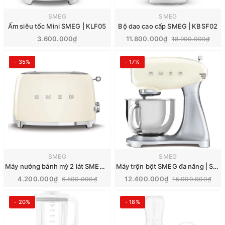
SMEG
SMEG
Ấm siêu tốc Mini SMEG | KLF05
Bộ dao cao cấp SMEG | KBSF02
3.600.000₫
11.800.000₫
18.900.000₫
- 35%
- 17%
SMEG
SMEG
Máy nướng bánh mỳ 2 lát SMEG | TSF01
Máy trộn bột SMEG đa năng | SMF02
4.200.000₫
12.400.000₫
6.500.000₫
15.000.000₫
- 20%
- 18%