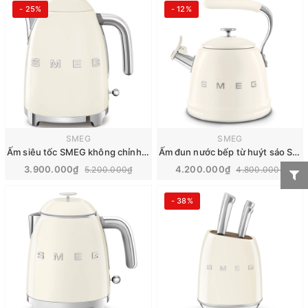
- 25%
- 12%
SMEG
SMEG
Ấm siêu tốc SMEG không chỉnh nhiệt 1.7L | KLF03
Ấm đun nước bếp từ huýt sáo Smeg | WKF01CR
3.900.000₫
4.200.000₫
5.200.000₫
4.800.000₫
- 38%