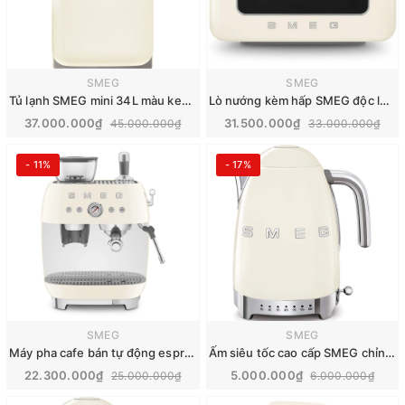
SMEG
SMEG
Tủ lạnh SMEG mini 34L màu kem | FAB5RCR6
Lò nướng kèm hấp SMEG độc lập | COF01
37.000.000₫
31.500.000₫
45.000.000₫
33.000.000₫
- 11%
- 17%
SMEG
SMEG
Máy pha cafe bán tự động espresso SMEG | EGF03
Ấm siêu tốc cao cấp SMEG chỉnh nhiệt | KLF04
22.300.000₫
5.000.000₫
25.000.000₫
6.000.000₫