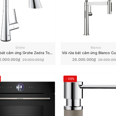
Grohe
Blanco
Vòi rửa bát cảm ứng Grohe Zedra Touch | 30219002
2.000.000₫
26.000.000₫
29.000.000₫
29.000.00
- 20%