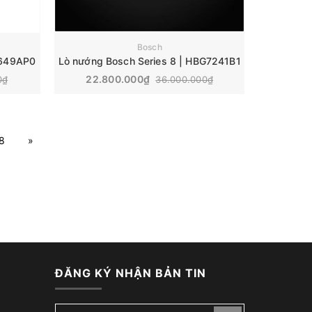
Bosch
1649AP0
Lò nướng Bosch Series 8 | HBG7241B1
22.800.000₫
0₫
36.000.000₫
8
»
ĐĂNG KÝ NHẬN BẢN TIN