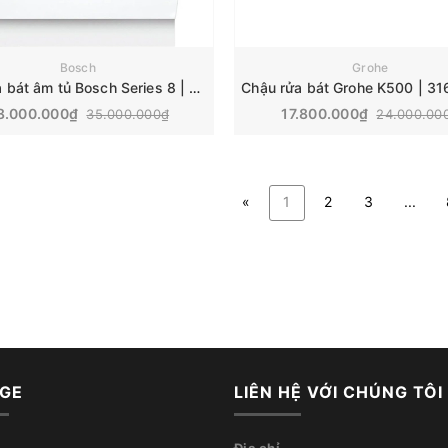
Bosch
Grohe
Máy rửa bát âm tủ Bosch Series 8 | SMV8YCX02E
Chậu rửa bát Grohe K500 | 3
8.000.000₫
17.800.000₫
35.000.000₫
24.000.00
«
1
2
3
...
GE
LIÊN HỆ VỚI CHÚNG TÔI
Địa chỉ