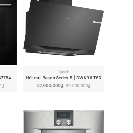
Bosch
Lò nướng Bosch Series 8 | HRG7784B1
Hút mùi Bosch Series 8 | DWK91LT60
27.000.000₫
0₫
30.000.000₫