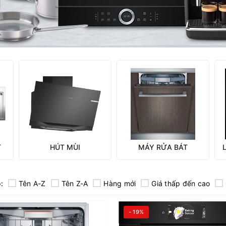
T
HÚT MÙI
MÁY RỬA BÁT
:
Tên A-Z
Tên Z-A
Hàng mới
Giá thấp đến cao
- 19%