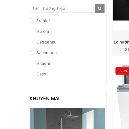
Franke
Hurom
Gaggenau
3
Bachmann
Hitachi
- 20%
Caso
Liebherr
Medion
KHUYẾN MÃI
Miele
Hansgrohe
Grohe