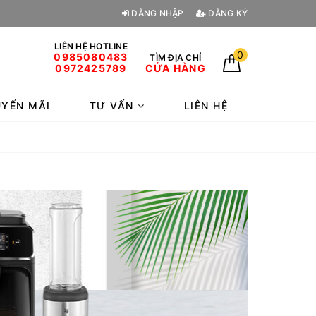
ĐĂNG NHẬP
ĐĂNG KÝ
LIÊN HỆ HOTLINE
0
0985080483
TÌM ĐỊA CHỈ
0972425789
CỬA HÀNG
YẾN MÃI
TƯ VẤN
LIÊN HỆ