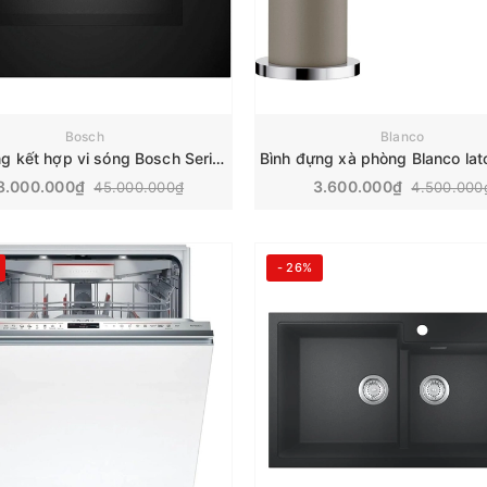
Bosch
Blanco
Lò nướng kết hợp vi sóng Bosch Series 8 | CMG7241B1
8.000.000₫
3.600.000₫
45.000.000₫
4.500.000
- 26%