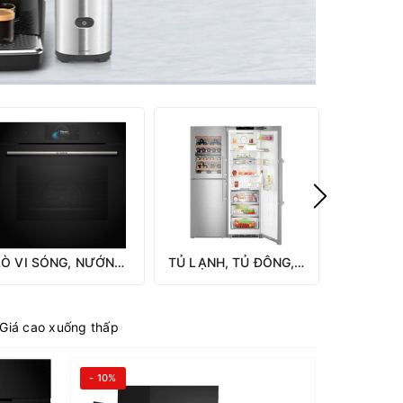
LÒ VI SÓNG, NƯỚNG, HẤP
TỦ LẠNH, TỦ ĐÔNG, TỦ RƯỢU VANG
BẾP
Giá cao xuống thấp
- 10%