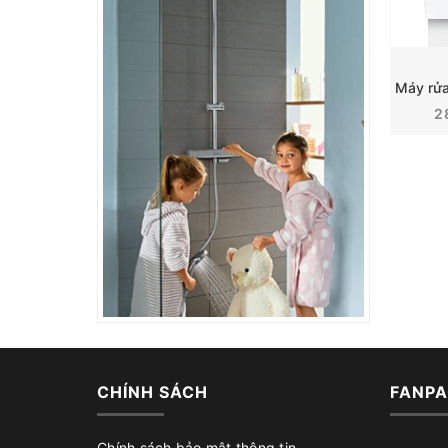
Blanco
Siemens
WMF
2
Bosch
CHÍNH SÁCH
FANPA
Chính sách bảo mật thông tin