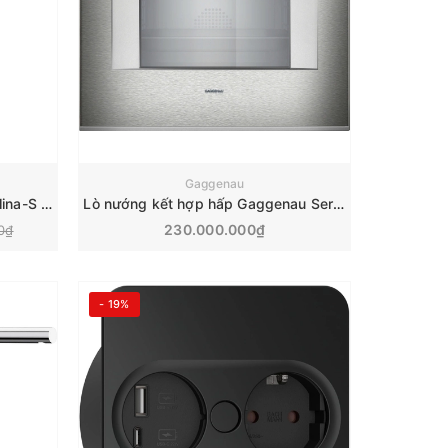
Gaggenau
Vòi rửa bát cảm ứng Blanco Culina-S II Mini | 527466
Lò nướng kết hợp hấp Gaggenau Series 400 | BS451111
230.000.000₫
0₫
- 19%