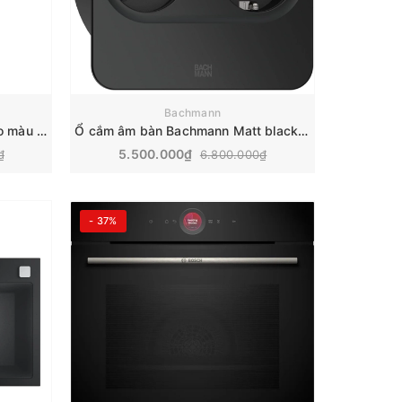
Bachmann
Bình đựng xà phòng Blanco lato màu Tartufo | 525816
Ổ cắm âm bàn Bachmann Matt black | TWIST 2 square
5.500.000₫
₫
6.800.000₫
- 37%