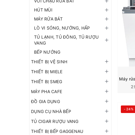
VÒI CHẬU RỬA BÁT
HÚT MÙI
MÁY RỬA BÁT
LÒ VI SÓNG, NƯỚNG, HẤP
TỦ LẠNH, TỦ ĐÔNG, TỦ RƯỢU
VANG
BẾP NƯỚNG
THIẾT BỊ VỆ SINH
THIẾT BỊ MIELE
THIẾT BỊ SMEG
2
MÁY PHA CAFE
ĐỒ GIA DỤNG
- 24%
DỤNG CỤ NHÀ BẾP
TỦ CIGAR RƯỢU VANG
THIẾT BỊ BẾP GAGGENAU