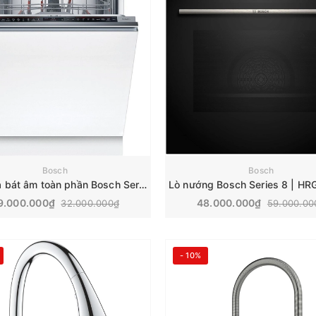
Bosch
Bosch
Máy rửa bát âm toàn phần Bosch Series 8 | SMD8TCX04E
9.000.000₫
48.000.000₫
32.000.000₫
59.000.00
- 10%