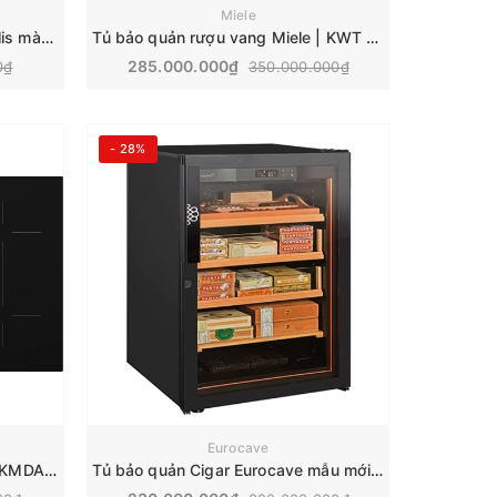
Miele
Vòi rửa bát Hansgrohe M54 Talis màu đen mờ | 72800670
Tủ bảo quản rượu vang Miele | KWT 4999 F
285.000.000₫
0₫
350.000.000₫
- 28%
Eurocave
Bếp từ kết hợp hút mùi Miele | KMDA 7473 FL-U
Tủ bảo quản Cigar Eurocave mẫu mới | V Cigar S