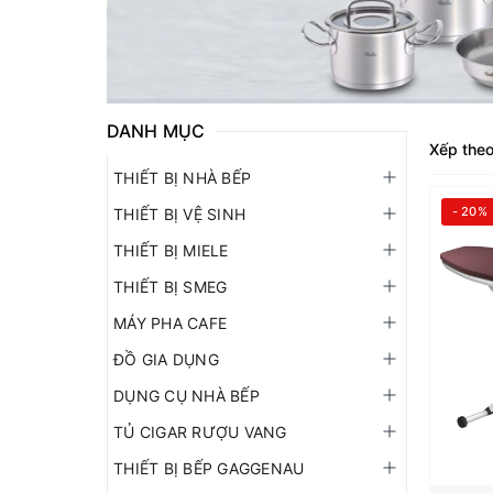
DANH MỤC
Xếp theo
THIẾT BỊ NHÀ BẾP
- 20%
THIẾT BỊ VỆ SINH
THIẾT BỊ MIELE
THIẾT BỊ SMEG
MÁY PHA CAFE
ĐỒ GIA DỤNG
DỤNG CỤ NHÀ BẾP
TỦ CIGAR RƯỢU VANG
THIẾT BỊ BẾP GAGGENAU