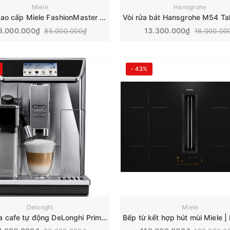
Miele
Hansgrohe
Cầu là cao cấp Miele FashionMaster | B4847
8.000.000₫
13.300.000₫
85.000.000₫
16.000.00
- 43%
Delonghi
Miele
Máy pha cafe tự động DeLonghi PrimaDonna Elite Experience | ECAM 656.85.MS