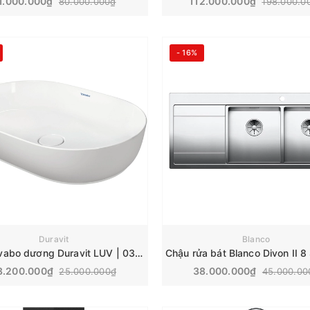
1.000.000₫
112.000.000₫
80.000.000₫
198.000.0
- 16%
Duravit
Blanco
Chậu lavabo dương Duravit LUV | 0379600000
8.200.000₫
38.000.000₫
25.000.000₫
45.000.00