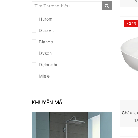
5
Hurom
- 27%
Duravit
Blanco
Dyson
Delonghi
Miele
Caso
Medion
KHUYẾN MÃI
Liebherr
1
Eurocave
Hansgrohe