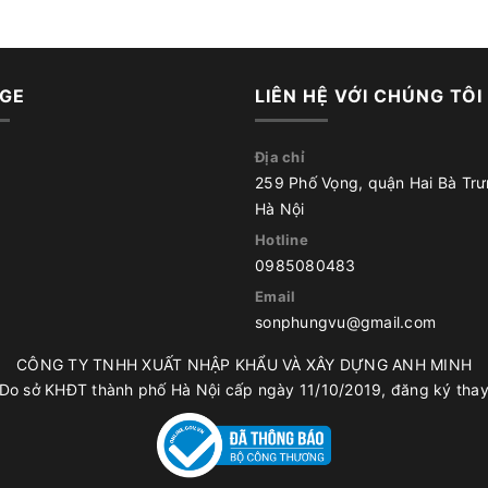
GE
LIÊN HỆ VỚI CHÚNG TÔI
Địa chỉ
259 Phố Vọng, quận Hai Bà Trư
Hà Nội
Hotline
0985080483
Email
sonphungvu@gmail.com
CÔNG TY TNHH XUẤT NHẬP KHẨU VÀ XÂY DỰNG ANH MINH
o sở KHĐT thành phố Hà Nội cấp ngày 11/10/2019, đăng ký thay 