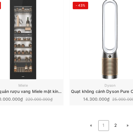
- 43%
Miele
Dyson
Tủ bảo quản rượu vang Miele mặt kính | KWT 6722 iGS
0.000.000₫
14.300.000₫
220.000.000₫
25.000.00
«
1
2
»