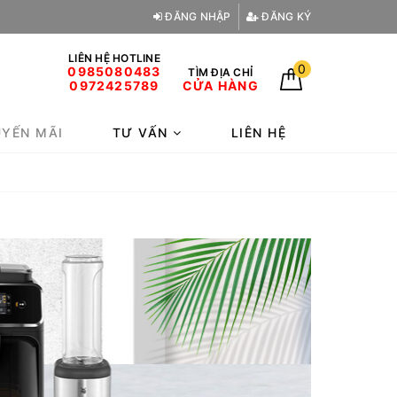
ĐĂNG NHẬP
ĐĂNG KÝ
LIÊN HỆ HOTLINE
0
0985080483
TÌM ĐỊA CHỈ
0972425789
CỬA HÀNG
YẾN MÃI
TƯ VẤN
LIÊN HỆ