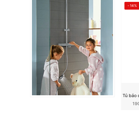
- 14%
Tepro
Grohe
19