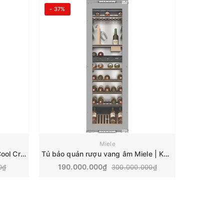
- 37%
Miele
Quạt không cánh Dyson Pure Cool Cryptomic | TP09
Tủ bảo quản rượu vang âm Miele | KWT 6722 IS
190.000.000₫
0₫
300.000.000₫