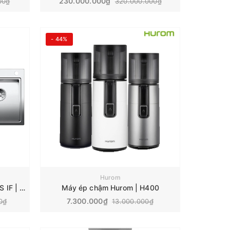
230.000.000₫
00₫
320.000.000₫
- 44%
Hurom
Chậu rửa bát Blanco Divon II 8 S IF | ‎521665 - Bàn chờ bên trái
Máy ép chậm Hurom | H400
7.300.000₫
0₫
13.000.000₫