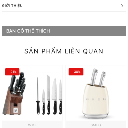
GIỚI THIỆU
BẠN CÓ THỂ THÍCH
SẢN PHẨM LIÊN QUAN
- 21%
- 38%
WMF
SMEG