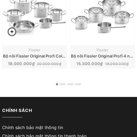
Fissler
Fissler
Bộ nồi Fissler Original Profi Collection vung thép, 6 món | Made in Germany
Bộ nồi Fissler Original Profi 4 nồi 1 quánh, vung kính Made in Germany | 084-129-05-008/0
18.000.000₫
15.300.000₫
20.000.000₫
18.000.000₫
CHÍNH SÁCH
Chính sách bảo mật thông tin
Chính sách bảo mật thông tin thanh toán