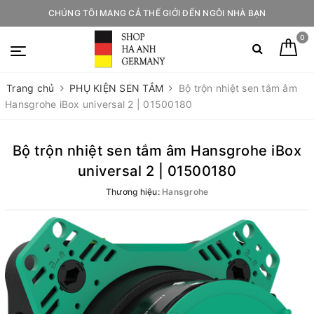
CHÚNG TÔI MANG CẢ THẾ GIỚI ĐẾN NGÔI NHÀ BẠN
0
Trang chủ
PHỤ KIỆN SEN TẮM
Bộ trộn nhiệt sen tắm âm
Hansgrohe iBox universal 2 | 01500180
Bộ trộn nhiệt sen tắm âm Hansgrohe iBox
universal 2 | 01500180
Thương hiệu:
Hansgrohe