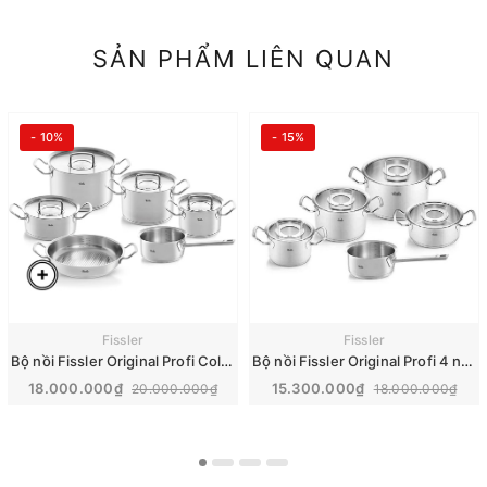
SẢN PHẨM LIÊN QUAN
- 10%
- 15%
Fissler
Fissler
Bộ nồi Fissler Original Profi Collection vung thép, 6 món | Made in Germany
Bộ nồi Fissler Original Profi 4 nồi 1 quánh, vung kính Made in Germany | 084-129-05-008/0
18.000.000₫
15.300.000₫
20.000.000₫
18.000.000₫