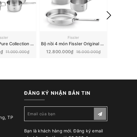
ssler
Fissler
Bộ nồi Fissler Pure Collection 5 món kèm quánh | Made In Germany
Bộ nồi 4 món Fissler Original Profi Collection vung thép, chảo 24 cm Made in Germany | 084.378.04.000
0₫
12.800.000₫
8.200.
11.000.000₫
16.000.000₫
ĐĂNG KÝ NHẬN BẢN TIN
ng, TP
Bạn là khách hàng mới. Đăng ký email