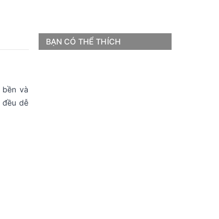
BẠN CÓ THỂ THÍCH
 bền và
t đều dễ