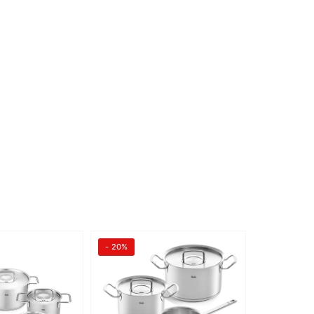
- 20%
- 9%