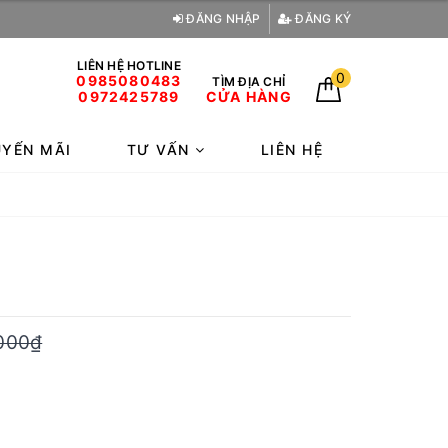
ĐĂNG NHẬP
ĐĂNG KÝ
LIÊN HỆ HOTLINE
0
0985080483
TÌM ĐỊA CHỈ
0972425789
CỬA HÀNG
YẾN MÃI
TƯ VẤN
LIÊN HỆ
000₫