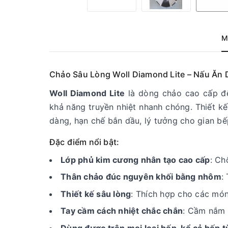
M
Chảo Sâu Lòng Woll Diamond Lite – Nấu Ăn 
Woll Diamond Lite
là dòng chảo cao cấp đế
khả năng truyền nhiệt nhanh chóng. Thiết k
dàng, hạn chế bắn dầu, lý tưởng cho gian bếp
Đặc điểm nổi bật:
Lớp phủ kim cương nhân tạo cao cấp
: Ch
Thân chảo đúc nguyên khối bằng nhôm
:
Thiết kế sâu lòng
: Thích hợp cho các mó
Tay cầm cách nhiệt chắc chắn
: Cầm nắm 
Dùng được trên mọi loại bếp, kể cả bếp t