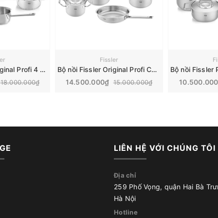
ler
Fissler
Fi
Bộ nồi Fissler Original Profi 4 nồi 1 quánh, vung kính Made in Germany | 084-129-05-008/0
Bộ nồi Fissler Original Profi Collection 4 nồi 1 chảo | 084-379-05-000/0
14.500.000₫
10.500.00
18.000.000₫
15.000.000₫
GE
LIÊN HỆ VỚI CHÚNG TÔI
Địa chỉ
259 Phố Vọng, quận Hai Bà Trư
Hà Nội
Hotline