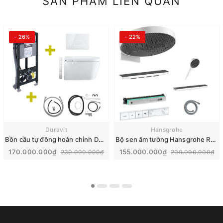
SẢN PHẨM LIÊN QUAN
- 26%
- 22%
Duravit
Hansgrohe
Bồn cầu tự đông hoàn chỉnh Duravit SensoWash® Starck f Plus | 650000012004320
Bộ sen âm tường Hansgrohe Rainfinity nhập khẩu Đức | 26230700
170.000.000₫
155.000.000₫
230.000.000₫
200.000.000₫