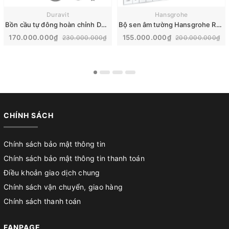
Duravit
Hansgrohe
Bồn cầu tự đông hoàn chỉnh Duravit SensoWash® Starck f Plus | 650000012004320
Bộ sen âm tường Hansgrohe Rainfinity nhập khẩu Đức | 26230700
170.000.000₫
155.000.000₫
230.000.000₫
200.000.000₫
CHÍNH SÁCH
Chính sách bảo mật thông tin
Chính sách bảo mật thông tin thanh toán
Điều khoản giao dịch chung
Chính sách vận chuyển, giao hàng
Chính sách thanh toán
FANPAGE