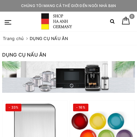
CHÚNG TÔI MANG CẢ THẾ GIỚI ĐẾN NGÔI NHÀ BẠN
0
Trang chủ
DỤNG CỤ NẤU ĂN
DỤNG CỤ NẤU ĂN
- 33%
- 16%