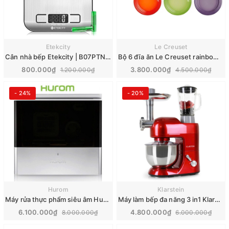
Etekcity
Le Creuset
Cân nhà bếp Etekcity | B07PTNZT75
Bộ 6 đĩa ăn Le Creuset rainbow | 22cm
800.000₫
3.800.000₫
1.200.000₫
4.500.000₫
- 24%
- 20%
Hurom
Klarstein
Máy rửa thực phẩm siêu âm Hurom | UC-B01
Máy làm bếp đa năng 3 in1 Klarstein Lucia Rossa 1300W | 10006254
6.100.000₫
4.800.000₫
8.000.000₫
6.000.000₫