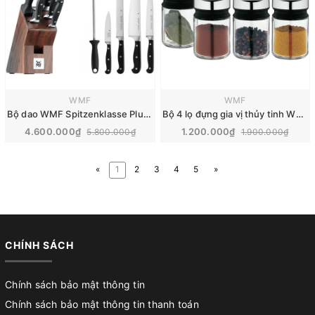
WMF
WMF
Bộ dao WMF Spitzenklasse Plus Messerblock | 6 món
Bộ 4 lọ đựng gia vị thủy tinh Wmf Depot | 100ml
4.600.000₫
1.200.000₫
5.800.000₫
1.900.000₫
«
1
2
3
4
5
»
CHÍNH SÁCH
Chính sách bảo mật thông tin
Chính sách bảo mật thông tin thanh toán