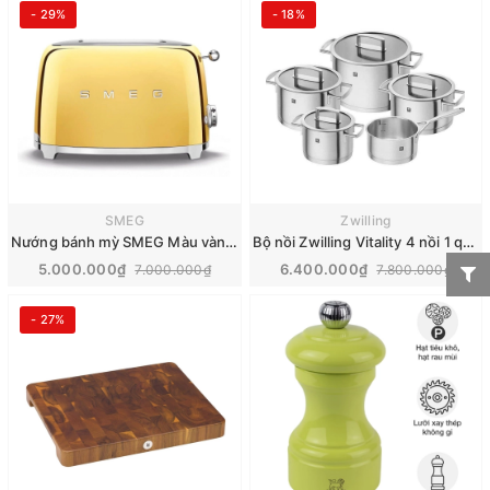
- 29%
- 18%
SMEG
Zwilling
Nướng bánh mỳ SMEG Màu vàng gold | TSF01GOEU
Bộ nồi Zwilling Vitality 4 nồi 1 quánh | 66460-000
5.000.000₫
6.400.000₫
7.000.000₫
7.800.000₫
- 27%