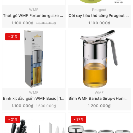
WMF
Peugeot
Thớt gỗ WMF Fortenberg size XL 40x32x4cm
Cối xay tiêu thủ công Peugeot Bistrorama 10 cm
1.100.000₫
1.100.000₫
1.500.000₫
- 31%
WMF
WMF
Bình xịt dầu giấm WMF Basic | 120ml
Bình WMF Barista Sirup-/Honigspender đựng Sirup mật ong | 240ml
1.100.000₫
1.200.000₫
1.600.000₫
- 21%
- 37%