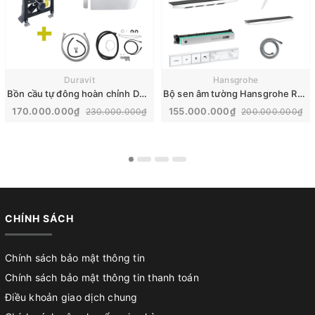
Duravit
Hansgrohe
Bồn cầu tự đông hoàn chỉnh Duravit SensoWash® Starck f Plus | 650000012004320
Bộ sen âm tường Hansgrohe Rainfinity nhập khẩu Đức | 26230700
170.000.000₫
155.000.000₫
230.000.000₫
200.000.000₫
CHÍNH SÁCH
Chính sách bảo mật thông tin
Chính sách bảo mật thông tin thanh toán
Điều khoản giao dịch chung