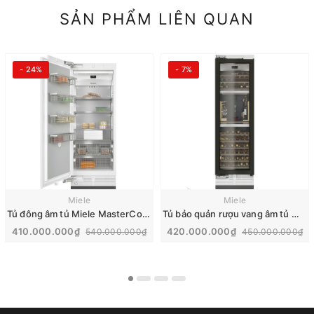
SẢN PHẨM LIÊN QUAN
- 24%
- 7%
Miele
Miele
Tủ đông âm tủ Miele MasterCool 445L | F 2813 Vi
Tủ bảo quản rượu vang âm tủ Miele MasterCool | KWT 2672 ViS
410.000.000₫
420.000.000₫
540.000.000₫
450.000.000₫