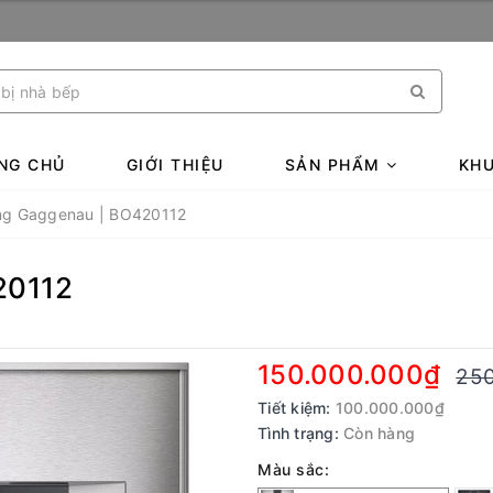
NG CHỦ
GIỚI THIỆU
SẢN PHẨM
KHU
ng Gaggenau | BO420112
20112
150.000.000₫
250
Tiết kiệm:
100.000.000₫
Tình trạng:
Còn hàng
Màu sắc: