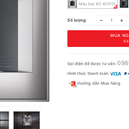
Màu bạc BO 420112
–
+
Số lượng:
MUA NG
Đặ
098
Gọi điện để được tư vấn:
Hình thức thanh toán
Hướng dẫn Mua hàng