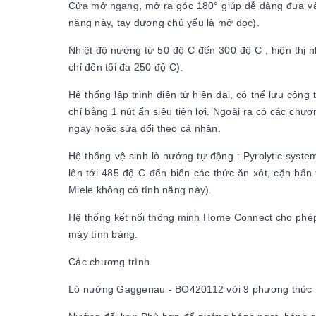
Cửa mở ngang, mở ra góc 180° giúp dễ dàng đưa và l
năng này, tay dương chủ yếu là mở dọc).
Nhiệt độ nướng từ 50 độ C đến 300 độ C , hiện thị n
chỉ đến tối đa 250 độ C).
Hệ thống lập trình điện tử hiện đại, có thể lưu côn
chỉ bằng 1 nút ấn siêu tiện lợi. Ngoài ra có các ch
ngay hoặc sửa đổi theo cá nhân.
Hệ thống vệ sinh lò nướng tự động : Pyrolytic syste
lên tới 485 độ C đến biến các thức ăn xót, cặn bẩn
Miele không có tính năng này).
Hệ thống kết nối thông minh Home Connect cho phép 
máy tính bảng.
Các chương trình
Lò nướng Gaggenau - BO420112 với 9 phương thức n