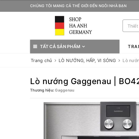
CHÚNG TÔI MANG CẢ THẾ GIỚI ĐẾN NGÔI NHÀ BẠN
TẤT CẢ SẢN PHẨM
TRA
Trang chủ
LÒ NƯỚNG, HẤP, VI SÓNG
Lò nướ
Lò nướng Gaggenau | BO4
Thương hiệu:
Gaggenau