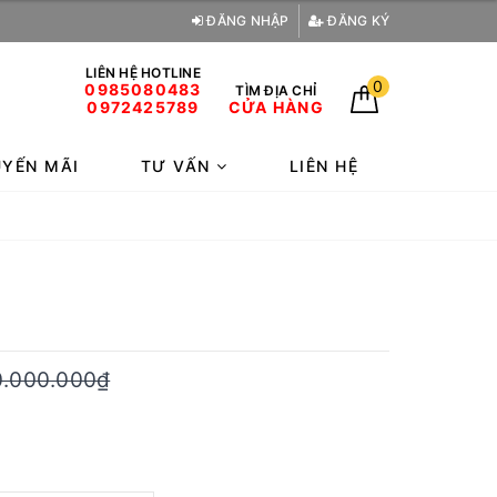
ĐĂNG NHẬP
ĐĂNG KÝ
LIÊN HỆ HOTLINE
0
0985080483
TÌM ĐỊA CHỈ
0972425789
CỬA HÀNG
YẾN MÃI
TƯ VẤN
LIÊN HỆ
.000.000₫