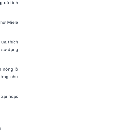
g có tính
như Miele
 ưa thích
ể sử dụng
m nóng lò
rường như
hoại hoặc
u