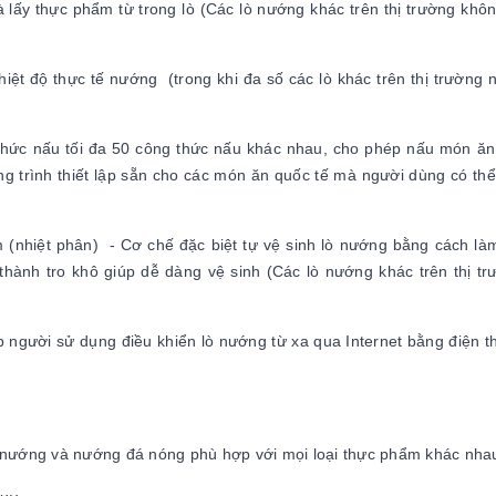
ấy thực phẩm từ trong lò (Các lò nướng khác trên thị trường khôn
hiệt độ thực tế nướng (trong khi đa số các lò khác trên thị trường 
g thức nấu tối đa 50 công thức nấu khác nhau, cho phép nấu món ăn
ương trình thiết lập sẵn cho các món ăn quốc tế mà người dùng có th
m (nhiệt phân) - Cơ chế đặc biệt tự vệ sinh lò nướng bằng cách là
 thành tro khô giúp dễ dàng vệ sinh (Các lò nướng khác trên thị t
người sử dụng điều khiển lò nướng từ xa qua Internet bằng điện t
ướng và nướng đá nóng phù hợp với mọi loại thực phẩm khác nha