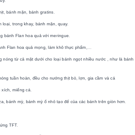
uy.
ịt, bánh mặn, bánh gratins.
 loại, trong khay, bánh mặn, quay.
ng bánh Flan hoa quả với meringue.
bánh Flan hoa quả mọng, làm khô thực phẩm,…
 nóng từ cả mặt dưới cho loại bánh ngọt nhiều nước , như là bánh
óng tuần hoàn, đều cho nướng thịt bò, lợn, gia cầm và cá
 xích, miếng cá.
a, bánh mỳ, bánh mỳ ổ nhỏ tạo đế của các bánh trên giòn hơn.
 ứng TFT.