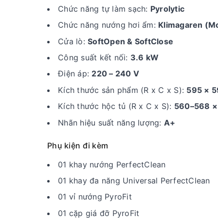
Chức năng tự làm sạch:
Pyrolytic
Chức năng nướng hơi ẩm:
Klimagaren (Mo
Cửa lò:
SoftOpen & SoftClose
Công suất kết nối:
3.6 kW
Điện áp:
220 – 240 V
Kích thước sản phẩm (R x C x S):
595 × 
Kích thước hộc tủ (R x C x S):
560–568 ×
Nhãn hiệu suất năng lượng:
A+
Phụ kiện đi kèm
01 khay nướng PerfectClean
01 khay đa năng Universal PerfectClean
01 vỉ nướng PyroFit
01 cặp giá đỡ PyroFit