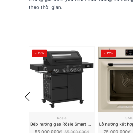
theo thời gian.
- 15%
- 12%
Rosle
SM
Bếp nướng gas Rösle Smart 20500 W | Videro Pro G4-SB
55.000.000₫
75.000.000₫
65.000.000₫