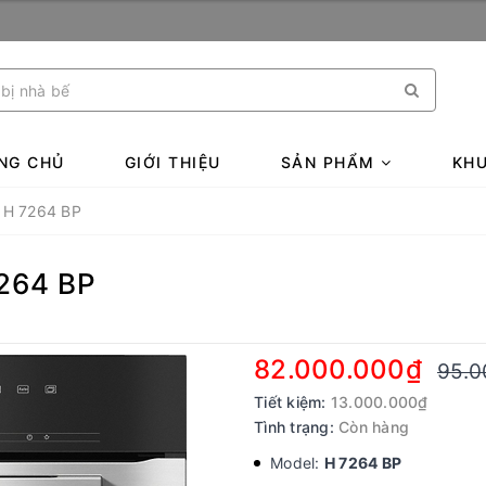
NG CHỦ
GIỚI THIỆU
SẢN PHẨM
KHU
| H 7264 BP
7264 BP
82.000.000₫
95.0
Tiết kiệm:
13.000.000₫
Tình trạng:
Còn hàng
Model:
H 7264 BP