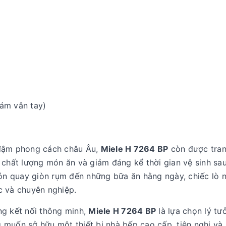
bám vân tay)
 đậm phong cách châu Âu,
Miele H 7264 BP
còn được tran
 chất lượng món ăn và giảm đáng kể thời gian vệ sinh sau
n quay giòn rụm đến những bữa ăn hằng ngày, chiếc lò 
c và chuyên nghiệp.
ng kết nối thông minh,
Miele H 7264 BP
là lựa chọn lý tư
muốn sở hữu một thiết bị nhà bếp cao cấp, tiện nghi và 