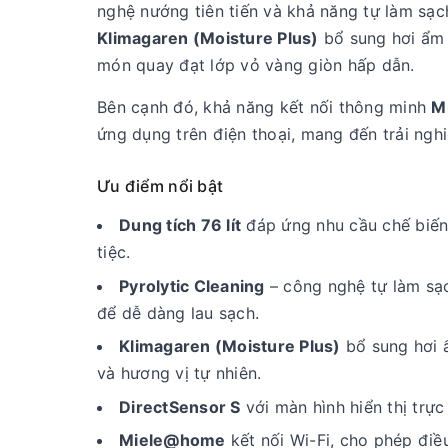
nghệ nướng tiên tiến và khả năng tự làm sạ
Klimagaren (Moisture Plus)
bổ sung hơi ẩm 
món quay đạt lớp vỏ vàng giòn hấp dẫn.
Bên cạnh đó, khả năng kết nối thông minh
M
ứng dụng trên điện thoại, mang đến trải nghi
Ưu điểm nổi bật
Dung tích 76 lít
đáp ứng nhu cầu chế biến
tiệc.
Pyrolytic Cleaning
– công nghệ tự làm sạc
để dễ dàng lau sạch.
Klimagaren (Moisture Plus)
bổ sung hơi 
và hương vị tự nhiên.
DirectSensor S
với màn hình hiển thị trực
Miele@home
kết nối Wi-Fi, cho phép điều