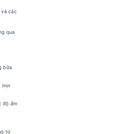
 và các
ông qua
g bữa
o mịn
ợc độ ẩm
ng từ