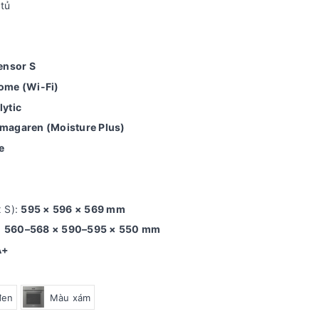
tủ
ensor S
ome (Wi-Fi)
lytic
imagaren (Moisture Plus)
e
x S):
595 × 596 × 569 mm
:
560–568 × 590–595 × 550 mm
A+
đen
Màu xám