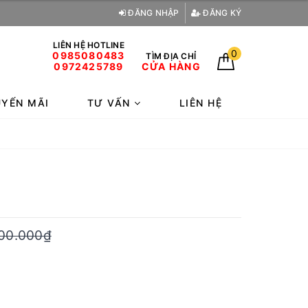
ĐĂNG NHẬP
ĐĂNG KÝ
LIÊN HỆ HOTLINE
0
0985080483
TÌM ĐỊA CHỈ
0972425789
CỬA HÀNG
YẾN MÃI
TƯ VẤN
LIÊN HỆ
00.000₫