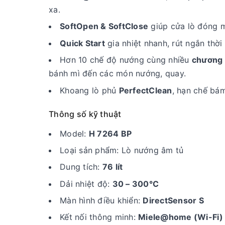
xa.
SoftOpen & SoftClose
giúp cửa lò đóng m
Quick Start
gia nhiệt nhanh, rút ngắn thời
Hơn 10 chế độ nướng cùng nhiều
chương 
bánh mì đến các món nướng, quay.
Khoang lò phủ
PerfectClean
, hạn chế bám
Thông số kỹ thuật
Model:
H 7264 BP
Loại sản phẩm: Lò nướng âm tủ
Dung tích:
76 lít
Dải nhiệt độ:
30 – 300°C
Màn hình điều khiển:
DirectSensor S
Kết nối thông minh:
Miele@home (Wi-Fi)