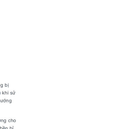
g bị
 khi sử
nướng
ởng cho
bền bỉ