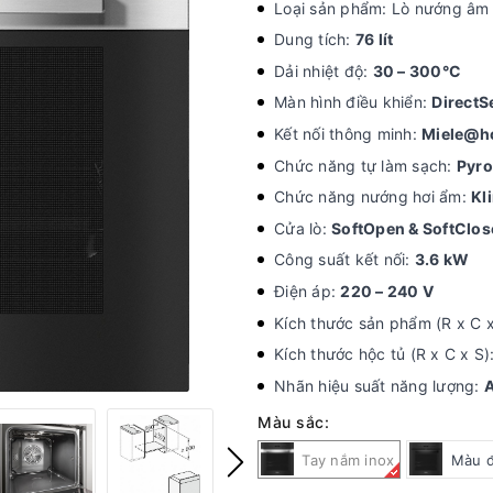
Loại sản phẩm: Lò nướng âm 
Dung tích:
76 lít
Dải nhiệt độ:
30 – 300°C
Màn hình điều khiển:
DirectS
Kết nối thông minh:
Miele@h
Chức năng tự làm sạch:
Pyro
Chức năng nướng hơi ẩm:
Kl
Cửa lò:
SoftOpen & SoftClos
Công suất kết nối:
3.6 kW
Điện áp:
220 – 240 V
Kích thước sản phẩm (R x C 
Kích thước hộc tủ (R x C x S)
Nhãn hiệu suất năng lượng:
Màu sắc:
Tay nắm inox
Màu 