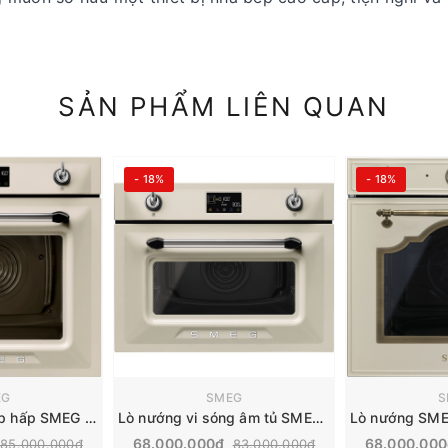
SẢN PHẨM LIÊN QUAN
- 18%
- 18%
EG
SMEG
S
Lò nướng kết hợp hấp SMEG Victoria | SOP6902S2PP
Lò nướng vi sóng âm tủ SMEG Victoria | SO4902M1
68.000.000₫
68.000.00
85.000.000₫
83.000.000₫