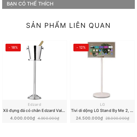
BẠN CÓ THỂ THÍCH
SẢN PHẨM LIÊN QUAN
- 18%
- 12%
Edzard
LG
Xô đựng đá có chân Edzard Valencia
Tivi di dộng LG Stand By Me 2, 27 inch 2025 | 27LX6TDGA
4.000.000₫
24.500.000₫
4.900.000₫
28.000.000₫