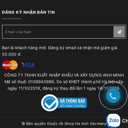
ĐĂNG KÝ NHẬN BẢN TIN
Bạn là khách hàng mới. Đăng ký email và nhận mã giảm giá
50.000 đ.
CÔNG TY TNHH XUẤT NHẬP KHẨU VÀ XÂY DỰNG ANH MINH
Mã số thuế: 0108940986. Do sở KHĐT thành phố Hà Nội cấp
ngày 11/10/2019, đăng ký thay đổi lần 1 ngày 14/11/2019.
Ch
© Bản quyền thuộc về
Shop Ha Anh Germany