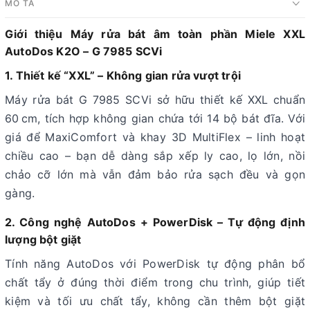
MÔ TẢ
Giới thiệu Máy rửa bát âm toàn phần Miele XXL
AutoDos K2O – G 7985 SCVi
1. Thiết kế “XXL” – Không gian rửa vượt trội
Máy rửa bát G 7985 SCVi sở hữu thiết kế XXL chuẩn
60 cm, tích hợp không gian chứa tới 14 bộ bát đĩa. Với
giá để MaxiComfort và khay 3D MultiFlex – linh hoạt
chiều cao – bạn dễ dàng sắp xếp ly cao, lọ lớn, nồi
chảo cỡ lớn mà vẫn đảm bảo rửa sạch đều và gọn
gàng.
2. Công nghệ AutoDos + PowerDisk – Tự động định
lượng bột giặt
Tính năng AutoDos với PowerDisk tự động phân bổ
chất tẩy ở đúng thời điểm trong chu trình, giúp tiết
kiệm và tối ưu chất tẩy, không cần thêm bột giặt