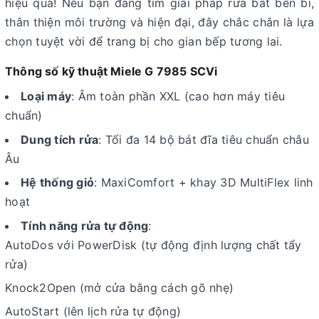
hiệu quả! Nếu bạn đang tìm giải pháp rửa bát bền bỉ,
thân thiện môi trường và hiện đại, đây chắc chắn là lựa
chọn tuyệt vời để trang bị cho gian bếp tương lai.
Thông số kỹ thuật Miele G 7985 SCVi
Loại máy
: Âm toàn phần XXL (cao hơn máy tiêu
chuẩn)
Dung tích rửa
: Tối đa 14 bộ bát đĩa tiêu chuẩn châu
Âu
Hệ thống giỏ
: MaxiComfort + khay 3D MultiFlex linh
hoạt
Tính năng rửa tự động
:
AutoDos với PowerDisk (tự động định lượng chất tẩy
rửa)
Knock2Open (mở cửa bằng cách gõ nhẹ)
AutoStart (lên lịch rửa tự động)