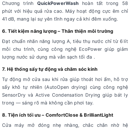
Chương trình
QuickPowerWash
hoàn tất trong 58
phút với hiệu quả rửa cao
.
Máy hoạt động cực êm chỉ
41 dB, mang lại sự yên tĩnh ngay cả khi đêm xuống
.
6. Tiết kiệm năng lượng – Thân thiện môi trường
Đạt chuẩn nhãn năng lượng A, tiêu thụ nước chỉ từ 6 lít
mỗi chu trình, cùng công nghệ EcoPower giúp giảm
lượng nước sử dụng mà vẫn sạch tối đa
.
7. Hệ thống sấy tự động và chăm sóc kính
Tự động mở cửa sau khi rửa giúp thoát hơi ẩm, hỗ trợ
sấy khô tự nhiên (AutoOpen drying) cùng công nghệ
SensorDry và Active Condensation Drying giúp bát ly
trong — sáng rõ mà không cần phơi tay
.
8. Tiện ích tối ưu – ComfortClose & BrilliantLight
Cửa máy mở đóng nhẹ nhàng, chắc chắn nhờ hệ