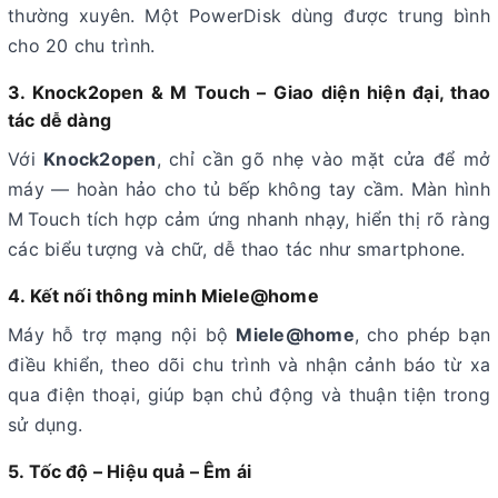
thường xuyên. Một PowerDisk dùng được trung bình
cho 20 chu trình
.
3. Knock2open & M Touch – Giao diện hiện đại, thao
tác dễ dàng
Với
Knock2open
, chỉ cần gõ nhẹ vào mặt cửa để mở
máy — hoàn hảo cho tủ bếp không tay cầm. Màn hình
M Touch tích hợp cảm ứng nhanh nhạy, hiển thị rõ ràng
các biểu tượng và chữ, dễ thao tác như smartphone.
4. Kết nối thông minh Miele@home
Máy hỗ trợ mạng nội bộ
Miele@home
, cho phép bạn
điều khiển, theo dõi chu trình và nhận cảnh báo từ xa
qua điện thoại, giúp bạn chủ động và thuận tiện trong
sử dụng
.
5. Tốc độ – Hiệu quả – Êm ái