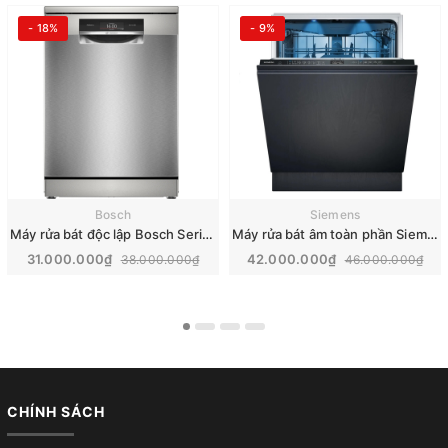
- 18%
- 9%
Bosch
Siemens
Máy rửa bát độc lập Bosch Series 8 | SMS8ZDI86M
Máy rửa bát âm toàn phần Siemens iQ500 | SN65EX12CE
31.000.000₫
42.000.000₫
38.000.000₫
46.000.000₫
CHÍNH SÁCH