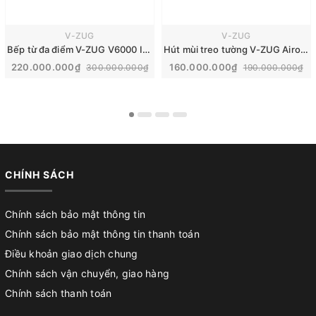
V-ZUG
V-ZUG
Bếp từ đa điểm V-ZUG V6000 I906 FullFlex | 3113400003
Hút mùi treo tường V-ZUG AiroClearWall V6000 90 | 6202800001
220.000.000₫
160.000.000₫
300.000.000₫
190.000.000₫
CHÍNH SÁCH
Chính sách bảo mật thông tin
Chính sách bảo mật thông tin thanh toán
Điều khoản giao dịch chung
Chính sách vận chuyển, giao hàng
Chính sách thanh toán