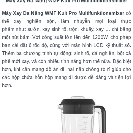
Máy Xay Đa Năng WMF Kult Pro Multifunktionsmixer
Máy Xay Đa Năng WMF Kult Pro Multifunktionsmixer
có
thể xay nghiền trộn, làm nhuyễn mọi loại thực
phẩm như: sườn, xay sinh tố, trộn, khuấy, xay … chỉ bằng
một nút bấm. Với công suất lớn lên đến 1200W, cho phép
bạn cài đặt 6 tốc độ, cùng với màn hình LCD kỹ thuật số.
Thêm ba chương trình tự động: sinh tố, đá nghiền, bột cà
phê mới xay, và còn nhiều tính năng hơn thế nữa. Đặc biệt
hơn, khi cần mang đồ ăn đi, hai nắp chông rò rỉ giúp cho
các hộp chứa hỗn hộp mang đi được dễ dàng và tiện lợi
hơn.