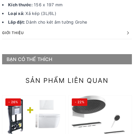
Kích thước:
156 x 197 mm
Loại xả:
Xả kép (3L/6L)
Lắp đặt:
Dành cho két âm tường Grohe
GIỚI THIỆU
BẠN CÓ THỂ THÍCH
SẢN PHẨM LIÊN QUAN
- 26%
- 22%