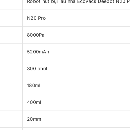
Robot hút bụi lau nhà Ecovacs Deebot N20 P
N20 Pro
8000Pa
5200mAh
300 phút
180ml
400ml
20mm