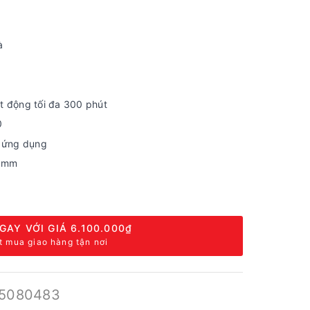
à
ạt động tối đa 300 phút
0
a ứng dụng
3 mm
GAY VỚI GIÁ
6.100.000₫
t mua giao hàng tận nơi
5080483