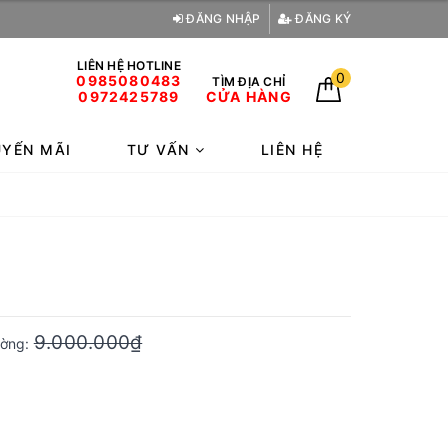
ĐĂNG NHẬP
ĐĂNG KÝ
LIÊN HỆ HOTLINE
0
0985080483
TÌM ĐỊA CHỈ
0972425789
CỬA HÀNG
YẾN MÃI
TƯ VẤN
LIÊN HỆ
9.000.000₫
rường: