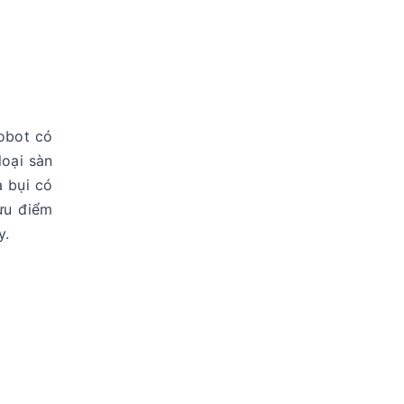
robot có
loại sàn
 bụi có
 ưu điểm
y.