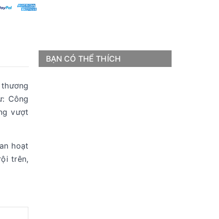
BẠN CÓ THỂ THÍCH
 thương
ư: Công
ng vượt
an hoạt
ội trên,