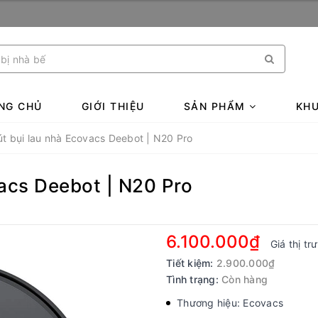
NG CHỦ
GIỚI THIỆU
SẢN PHẨM
KHU
út bụi lau nhà Ecovacs Deebot | N20 Pro
vacs Deebot | N20 Pro
6.100.000₫
Giá thị t
Tiết kiệm:
2.900.000₫
Tình trạng:
Còn hàng
Thương hiệu: Ecovacs