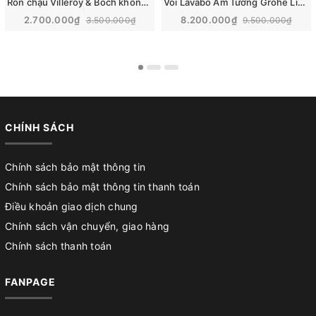
Rốn chậu Villeroy & Boch không giữ nước | 68080001
Vòi Lavabo Âm Tường Grohe Lineare | 23444001
2.700.000₫
8.200.000₫
3.500.000₫
9.500.000₫
CHÍNH SÁCH
Chính sách bảo mật thông tin
Chính sách bảo mật thông tin thanh toán
Điều khoản giao dịch chung
Chính sách vận chuyển, giao hàng
Chính sách thanh toán
FANPAGE