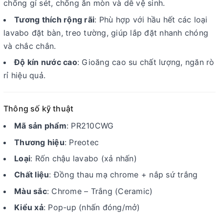
chống gỉ sét, chống ăn mòn và dễ vệ sinh.
Tương thích rộng rãi
: Phù hợp với hầu hết các loại
lavabo đặt bàn, treo tường, giúp lắp đặt nhanh chóng
và chắc chắn.
Độ kín nước cao
: Gioăng cao su chất lượng, ngăn rò
rỉ hiệu quả.
Thông số kỹ thuật
Mã sản phẩm
: PR210CWG
Thương hiệu
: Preotec
Loại
: Rốn chậu lavabo (xả nhấn)
Chất liệu
: Đồng thau mạ chrome + nắp sứ trắng
Màu sắc
: Chrome – Trắng (Ceramic)
Kiểu xả
: Pop-up (nhấn đóng/mở)