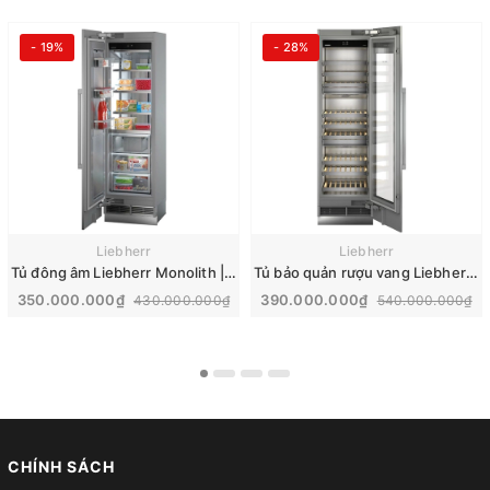
- 19%
- 28%
Liebherr
Liebherr
Tủ đông âm Liebherr Monolith | EFNh 9671
Tủ bảo quản rượu vang Liebherr Monolith | EWT 9275
350.000.000₫
390.000.000₫
430.000.000₫
540.000.000₫
CHÍNH SÁCH