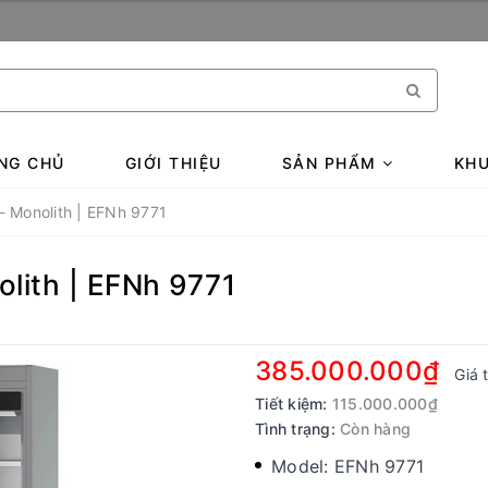
NG CHỦ
GIỚI THIỆU
SẢN PHẨM
KHU
- Monolith | EFNh 9771
lith | EFNh 9771
385.000.000₫
Giá 
Tiết kiệm:
115.000.000₫
Tình trạng:
Còn hàng
Model: EFNh 9771