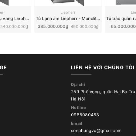
err
Liebherr
Li
Tủ bảo quản rượu vang Liebherr Monolith | EWT 9275
Tủ Lạnh âm Liebherr - Monolith | ERBh 9770
385.000.000₫
65.000.00
540.000.000₫
490.000.000₫
GE
LIÊN HỆ VỚI CHÚNG TÔI
Địa chỉ
259 Phố Vọng, quận Hai Bà Trư
Hà Nội
Hotline
0985080483
Email
sonphungvu@gmail.com