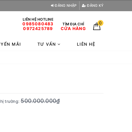
ĐĂNG NHẬP
ĐĂNG KÝ
LIÊN HỆ HOTLINE
0
0985080483
TÌM ĐỊA CHỈ
0972425789
CỬA HÀNG
YẾN MÃI
TƯ VẤN
LIÊN HỆ
500.000.000₫
thị trường: