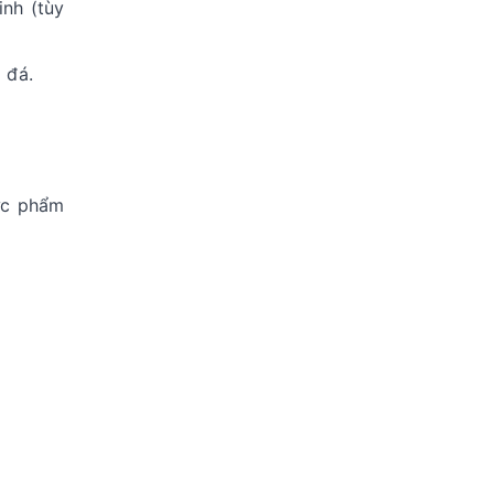
inh (tùy
 đá.
ực phẩm