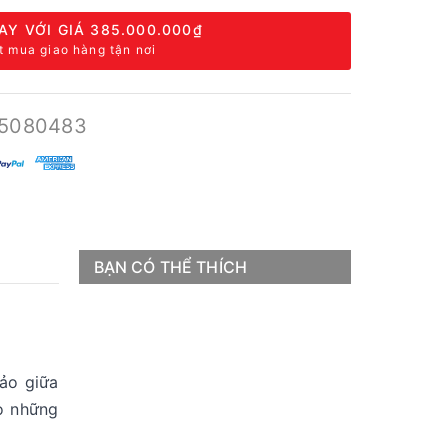
AY VỚI GIÁ
385.000.000₫
t mua giao hàng tận nơi
5080483
BẠN CÓ THỂ THÍCH
hảo giữa
ho những