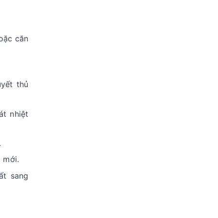
hoặc căn
yết thủ
át nhiệt
.
 mới.
ất sang