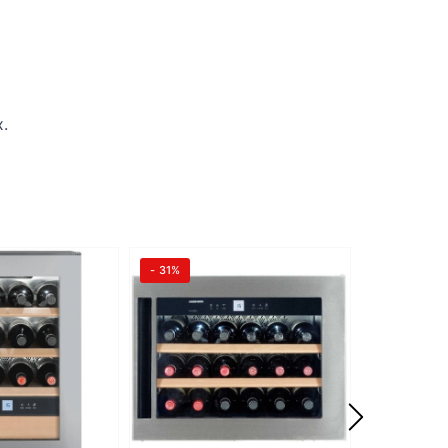
.
- 31%
- 4%