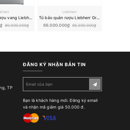
ebherr
Liebherr
Tủ bảo quản rượu vang Liebherr | WKes 653
Tủ bảo quản rượu Liebherr Grandcru | WKEes 553
0₫
66.000.000₫
86.000.
80.000.000₫
95.000.000₫
ĐĂNG KÝ NHẬN BẢN TIN
ng, TP
Bạn là khách hàng mới. Đăng ký email
và nhận mã giảm giá 50.000 đ.