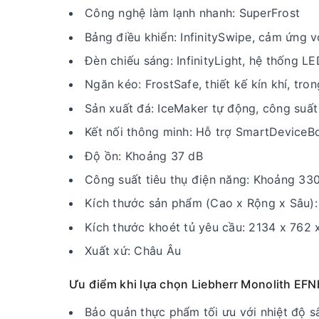
Công nghệ làm lạnh nhanh: SuperFrost
Bảng điều khiển: InfinitySwipe, cảm ứng v
Đèn chiếu sáng: InfinityLight, hệ thống L
Ngăn kéo: FrostSafe, thiết kế kín khí, tro
Sản xuất đá: IceMaker tự động, công suất
Kết nối thông minh: Hỗ trợ SmartDeviceB
Độ ồn: Khoảng 37 dB
Công suất tiêu thụ điện năng: Khoảng 3
Kích thước sản phẩm (Cao x Rộng x Sâu)
Kích thước khoét tủ yêu cầu: 2134 x 762
Xuất xứ: Châu Âu
Ưu điểm khi lựa chọn Liebherr Monolith EFN
Bảo quản thực phẩm tối ưu với nhiệt độ s