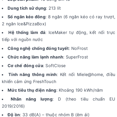
Dung tích sử dụng
: 213 lít
Số ngăn kéo đông
: 8 ngăn (6 ngăn kéo có ray trượt,
2 ngăn Ice&PizzaBox)
Hệ thống làm đá
: IceMaker tự động, kết nối trực
tiếp với nguồn nước
Công nghệ chống đóng tuyết
: NoFrost
Chức năng làm lạnh nhanh
: SuperFrost
Cơ chế đóng cửa
: SoftClose
Tính năng thông minh
: Kết nối Miele@home, điều
khiển cảm ứng FreshTouch
Mức tiêu thụ điện năng
: Khoảng 190 kWh/năm
Nhãn năng lượng
: D (theo tiêu chuẩn EU
2019/2016)
Độ ồn
: 33 dB(A) – thuộc nhóm B (êm ái)