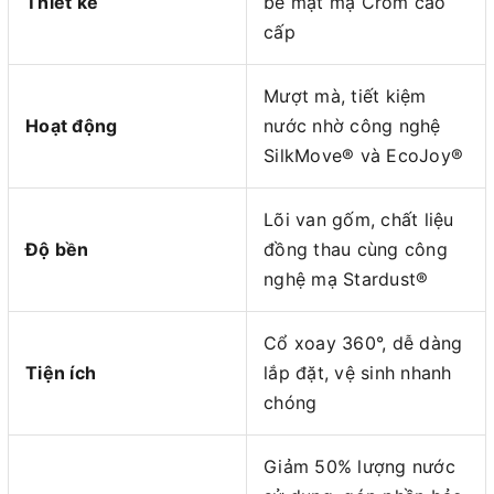
Thiết kế
bề mặt mạ Crom cao
cấp
Mượt mà, tiết kiệm
Hoạt động
nước nhờ công nghệ
SilkMove® và EcoJoy®
Lõi van gốm, chất liệu
Độ bền
đồng thau cùng công
nghệ mạ Stardust®
Cổ xoay 360°, dễ dàng
Tiện ích
lắp đặt, vệ sinh nhanh
chóng
Giảm 50% lượng nước