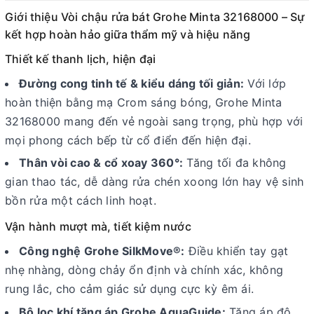
Giới thiệu Vòi chậu rửa bát Grohe Minta 32168000 – Sự
kết hợp hoàn hảo giữa thẩm mỹ và hiệu năng
Thiết kế thanh lịch, hiện đại
Đường cong tinh tế & kiểu dáng tối giản:
Với lớp
hoàn thiện bằng mạ Crom sáng bóng, Grohe Minta
32168000 mang đến vẻ ngoài sang trọng, phù hợp với
mọi phong cách bếp từ cổ điển đến hiện đại.
Thân vòi cao & cổ xoay 360°:
Tăng tối đa không
gian thao tác, dễ dàng rửa chén xoong lớn hay vệ sinh
bồn rửa một cách linh hoạt.
Vận hành mượt mà, tiết kiệm nước
Công nghệ Grohe SilkMove®:
Điều khiển tay gạt
nhẹ nhàng, dòng chảy ổn định và chính xác, không
rung lắc, cho cảm giác sử dụng cực kỳ êm ái.
Bộ lọc khí tăng áp Grohe AquaGuide:
Tăng áp độ