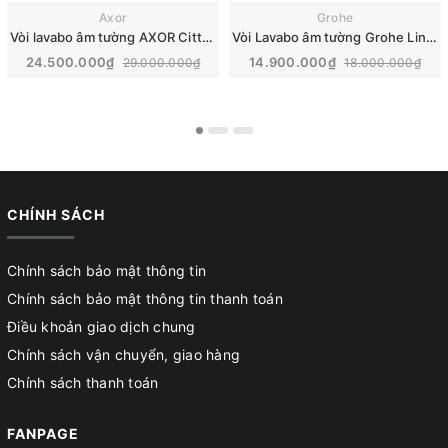
Axor
Grohe
Vòi lavabo âm tường AXOR Citterio E | 36106000+13623180
Vòi Lavabo âm tường Grohe Lineare | 23444001+23571000
24.500.000₫
14.900.000₫
29.000.000₫
18.000.000₫
CHÍNH SÁCH
Chính sách bảo mật thông tin
Chính sách bảo mật thông tin thanh toán
Điều khoản giao dịch chung
Chính sách vận chuyển, giao hàng
Chính sách thanh toán
FANPAGE