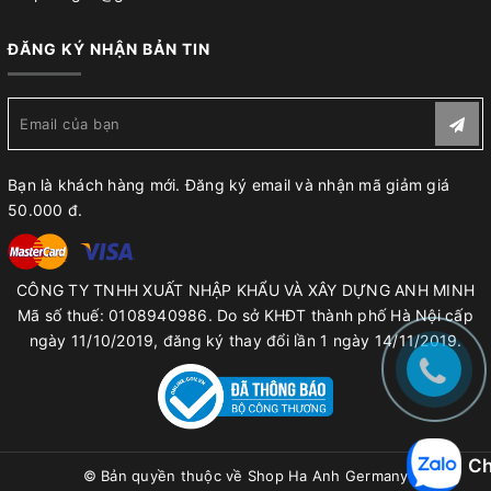
ĐĂNG KÝ NHẬN BẢN TIN
Bạn là khách hàng mới. Đăng ký email và nhận mã giảm giá
50.000 đ.
CÔNG TY TNHH XUẤT NHẬP KHẨU VÀ XÂY DỰNG ANH MINH
Mã số thuế: 0108940986. Do sở KHĐT thành phố Hà Nội cấp
ngày 11/10/2019, đăng ký thay đổi lần 1 ngày 14/11/2019.
Ch
© Bản quyền thuộc về
Shop Ha Anh Germany