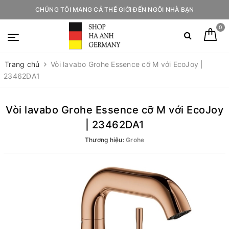
CHÚNG TÔI MANG CẢ THẾ GIỚI ĐẾN NGÔI NHÀ BẠN
0
Trang chủ
Vòi lavabo Grohe Essence cỡ M với EcoJoy |
23462DA1
Vòi lavabo Grohe Essence cỡ M với EcoJoy
| 23462DA1
Thương hiệu:
Grohe