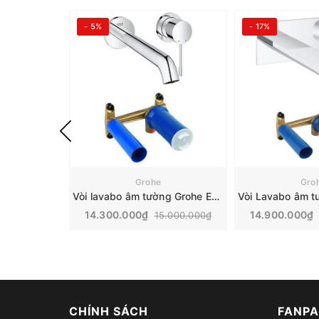
- 5%
- 17%
Grohe
Gro
Vòi lavabo âm tường Grohe Essence | 19967001+ 23571000
14.300.000₫
14.900.000₫
15.000.000₫
CHÍNH SÁCH
FANPA