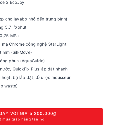
ce S EcoJoy
ợp cho lavabo nhỏ đến trung bình)
g 5,7 lít/phút
– 0,75 MPa
p, mạ Chrome công nghệ StarLight
28 mm (SilkMove)
hướng phun (AquaGuide)
nước, QuickFix Plus lắp đặt nhanh
h hoạt, bộ lắp đặt, đầu lọc mousseur
p waste)
GAY VỚI GIÁ
5.200.000₫
t mua giao hàng tận nơi