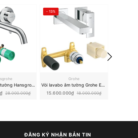
- 13%
- 32%
sgrohe
Grohe
Vòi lavabo âm tường Hansgrohe Axor | 48120000+ 13622180
Vòi lavabo âm tường Grohe Eurocube | 23447000+23200000
0₫
15.600.000₫
23.800.
28.000.000₫
18.000.000₫
ĐĂNG KÝ NHẬN BẢN TIN