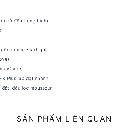
o nhỏ đến trung bình)
t
 công nghệ StarLight
ove)
AquaGuide)
ix Plus lắp đặt nhanh
p đặt, đầu lọc mousseur
SẢN PHẨM LIÊN QUAN