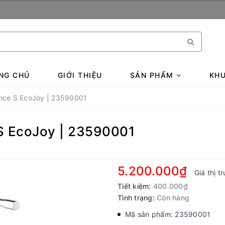
NG CHỦ
GIỚI THIỆU
SẢN PHẨM
KHU
ence S EcoJoy | 23590001
 S EcoJoy | 23590001
5.200.000₫
Giá thị t
Tiết kiệm:
400.000₫
Tình trạng:
Còn hàng
Mã sản phẩm: 23590001