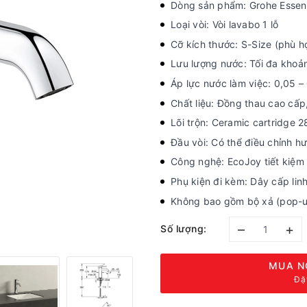
Dòng sản phẩm: Grohe Essen
Loại vòi: Vòi lavabo 1 lỗ
Cỡ kích thước: S-Size (phù h
Lưu lượng nước: Tối đa khoản
Áp lực nước làm việc: 0,05 
Chất liệu: Đồng thau cao cấ
Lõi trộn: Ceramic cartridge 
Đầu vòi: Có thể điều chỉnh 
Công nghệ: EcoJoy tiết kiệm 
Phụ kiện đi kèm: Dây cấp lin
Không bao gồm bộ xả (pop-u
–
+
Số lượng:
MUA N
Đặ