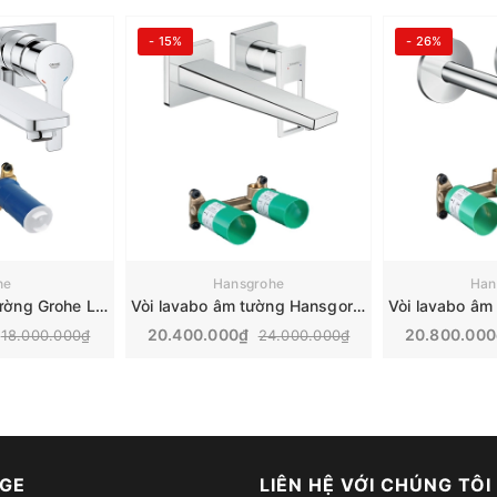
- 15%
- 26%
he
Hansgrohe
Han
Vòi Lavabo âm tường Grohe Lineare | 23444001+23571000
Vòi lavabo âm tường Hansgorhe Metropol | 74526000+13622180
20.400.000₫
20.800.00
18.000.000₫
24.000.000₫
GE
LIÊN HỆ VỚI CHÚNG TÔI