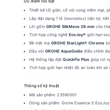
Ưu điểm nổi bật
Thiết kế tối giản, cổ vòi cong mềm mại, p
Lắp đặt dạng 1 lỗ (monobloc) tiện lợi, tiế
Lõi gốm
GROHE SilkMove 28 mm
cho tha
Tích hợp công nghệ
EcoJoy®
giới hạn lưu
Bề mặt mạ
GROHE StarLight® Chrome
bó
Đầu vòi
GROHE AquaGuide
điều chỉnh đư
Hệ thống lắp đặt
QuickFix Plus
giúp rút n
Tích hợp giới hạn nhiệt độ an toàn khi sử
Thông số kỹ thuật
Mã sản phẩm: 23590001
Dòng sản phẩm: Grohe Essence S EcoJoy