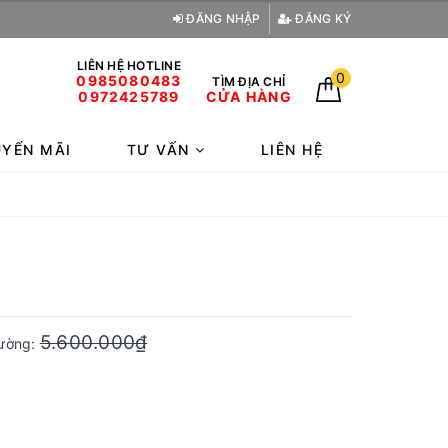
ĐĂNG NHẬP
ĐĂNG KÝ
LIÊN HỆ HOTLINE
0
0985080483
TÌM ĐỊA CHỈ
0972425789
CỬA HÀNG
YẾN MÃI
TƯ VẤN
LIÊN HỆ
5.600.000₫
rường: