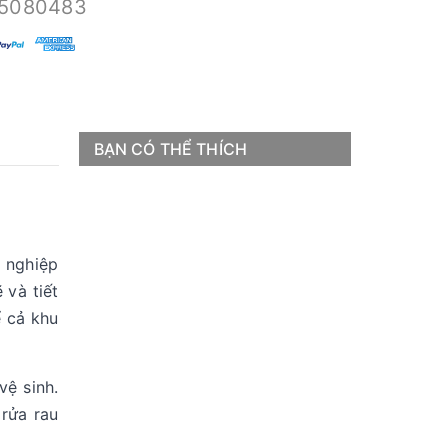
5080483
BẠN CÓ THỂ THÍCH
n nghiệp
 và tiết
ể cả khu
ệ sinh.
 rửa rau