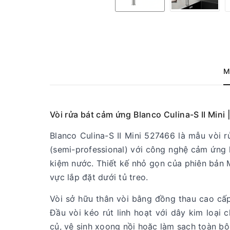
M
Vòi rửa bát cảm ứng Blanco Culina-S II Mini
Blanco Culina-S II Mini 527466 là mẫu vòi 
(semi-professional) với công nghệ cảm ứng h
kiệm nước. Thiết kế nhỏ gọn của phiên bản M
vực lắp đặt dưới tủ treo.
Vòi sở hữu thân vòi bằng đồng thau cao cấ
Đầu vòi kéo rút linh hoạt với dây kim loại 
củ, vệ sinh xoong nồi hoặc làm sạch toàn bộ