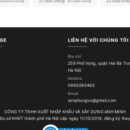
27.000.000₫
22.000.00
59.000.000₫
30.000.000₫
GE
LIÊN HỆ VỚI CHÚNG TÔI
Địa chỉ
259 Phố Vọng, quận Hai Bà Trư
Hà Nội
Hotline
0985080483
Email
sonphungvu@gmail.com
CÔNG TY TNHH XUẤT NHẬP KHẨU VÀ XÂY DỰNG ANH MINH
o sở KHĐT thành phố Hà Nội cấp ngày 11/10/2019, đăng ký thay 