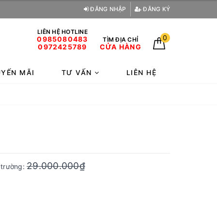
ĐĂNG NHẬP
ĐĂNG KÝ
LIÊN HỆ HOTLINE
0
0985080483
TÌM ĐỊA CHỈ
0972425789
CỬA HÀNG
YẾN MÃI
TƯ VẤN
LIÊN HỆ
29.000.000₫
ị trường: