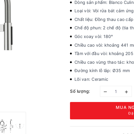
Dòng sản phẩm: Blanco Culina
Loại vòi: Vòi rửa bát cảm ứng
Chất liệu: Đồng thau cao cấp
Chế độ phun: 2 chế độ (tia th
Góc xoay vòi: 180°
Chiều cao vòi: khoảng 441 
Tầm với đầu vòi: khoảng 20
Chiều cao vùng thao tác: k
Đường kính lỗ lắp: Ø35 mm
Lõi van: Ceramic
–
+
Số lượng:
MUA NG
Đặ