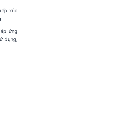
iếp xúc
g.
đáp ứng
sử dụng,