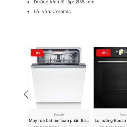
Đường kính lỗ lắp: Ø35 mm
Lõi van: Ceramic
- 9%
- 19%
Bosch
Bos
Máy rửa bát âm toàn phần Bosch Series 8 | SMD8TCX04E