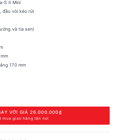
-S II Mini
, đầu vòi kéo rút
ường và tia sen)
mm
5 mm
hoảng 170 mm
AY VỚI GIÁ
26.000.000₫
t mua giao hàng tận nơi