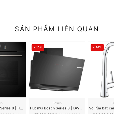
SẢN PHẨM LIÊN QUAN
- 10%
- 24%
ch
Bosch
G
Lò nướng Bosch Series 8 | HRG7784B1
Hút mùi Bosch Series 8 | DWK91LT60