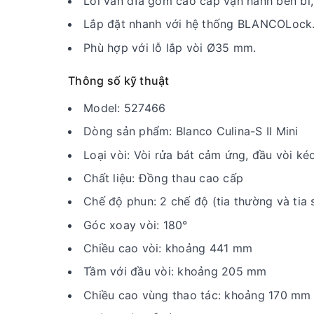
Lõi van đĩa gốm cao cấp vận hành bền bỉ, 
Lắp đặt nhanh với hệ thống BLANCOLock
Phù hợp với lỗ lắp vòi Ø35 mm.
Thông số kỹ thuật
Model: 527466
Dòng sản phẩm: Blanco Culina-S II Mini
Loại vòi: Vòi rửa bát cảm ứng, đầu vòi kéo
Chất liệu: Đồng thau cao cấp
Chế độ phun: 2 chế độ (tia thường và tia 
Góc xoay vòi: 180°
Chiều cao vòi: khoảng 441 mm
Tầm với đầu vòi: khoảng 205 mm
Chiều cao vùng thao tác: khoảng 170 mm