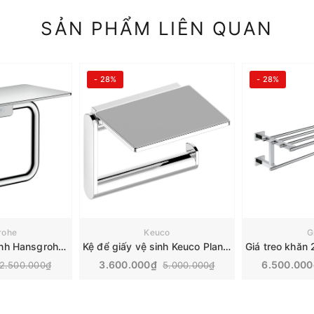
SẢN PHẨM LIÊN QUAN
- 28%
- 28%
rohe
Keuco
G
Giá để giấy vệ sinh Hansgrohe AddStoris | 41772000
Kệ để giấy vệ sinh Keuco Plan | 14973010000
3.600.000₫
6.500.00
2.500.000₫
5.000.000₫