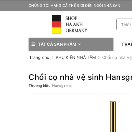
CHÚNG TÔI MANG CẢ THẾ GIỚI ĐẾN NGÔI NHÀ BẠN
TẤT CẢ SẢN PHẨM
TRA
Trang chủ
PHỤ KIỆN NHÀ TẮM
Chổi cọ nhà v
Chổi cọ nhà vệ sinh Hansg
Thương hiệu:
Hansgrohe