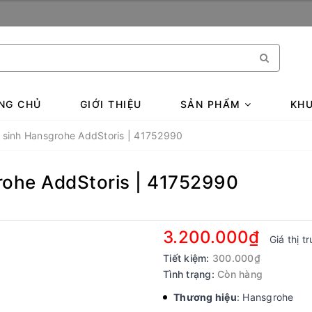
NG CHỦ
GIỚI THIỆU
SẢN PHẨM
KHU
ệ sinh Hansgrohe AddStoris | 41752990
rohe AddStoris | 41752990
3.200.000₫
Giá thị t
Tiết kiệm:
300.000₫
Tình trạng:
Còn hàng
Thương hiệu
: Hansgrohe