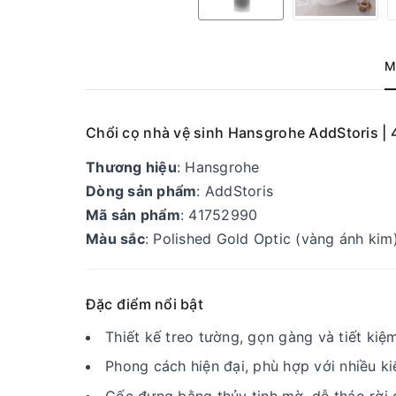
M
Chổi cọ nhà vệ sinh Hansgrohe AddStoris |
Thương hiệu
: Hansgrohe
Dòng sản phẩm
: AddStoris
Mã sản phẩm
: 41752990
Màu sắc
: Polished Gold Optic (vàng ánh kim
Đặc điểm nổi bật
Thiết kế treo tường, gọn gàng và tiết kiệ
Phong cách hiện đại, phù hợp với nhiều k
Cốc đựng bằng thủy tinh mờ, dễ tháo rời đ