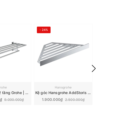
- 24%
- 13%
rohe
Hansgrohe
H
Giá treo khăn 2 tầng Grohe | 40512001
Kệ góc Hansgrohe AddStoris màu Chrome | 41741000
0₫
1.900.000₫
7.800.
9.000.000₫
2.500.000₫