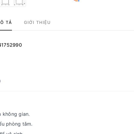
Ô TẢ
GIỚI THIỆU
 41752990
)
m không gian.
iểu phòng tắm.
ể vệ sinh.