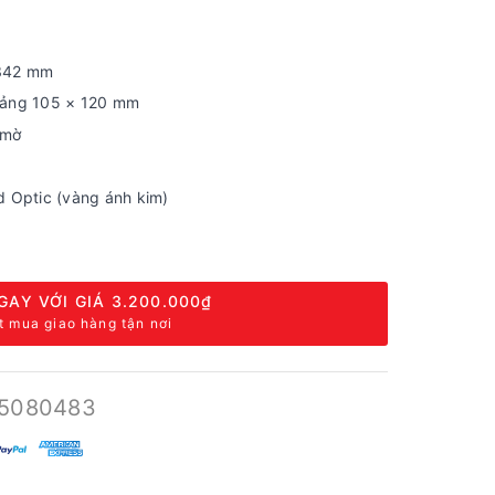
 342 mm
hoảng 105 × 120 mm
h mờ
d Optic (vàng ánh kim)
GAY VỚI GIÁ
3.200.000₫
t mua giao hàng tận nơi
5080483