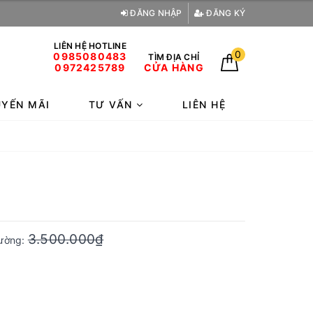
ĐĂNG NHẬP
ĐĂNG KÝ
LIÊN HỆ HOTLINE
0
0985080483
TÌM ĐỊA CHỈ
0972425789
CỬA HÀNG
YẾN MÃI
TƯ VẤN
LIÊN HỆ
3.500.000₫
rường: