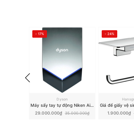
- 17%
- 24%
Dyson
Hansg
Máy sấy tay tự động Niken Air Blade V | Dyson HU02 307170-01
29.000.000₫
1.900.000₫
35.000.000₫