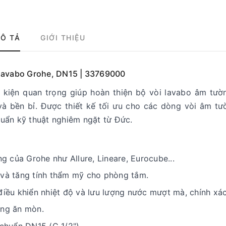
Ô TẢ
GIỚI THIỆU
 lavabo Grohe, DN15 | 33769000
 kiện quan trọng giúp hoàn thiện bộ vòi lavabo âm tườ
à bền bỉ. Được thiết kế tối ưu cho các dòng vòi âm tư
uẩn kỹ thuật nghiêm ngặt từ Đức.
 của Grohe như Allure, Lineare, Eurocube...
 và tăng tính thẩm mỹ cho phòng tắm.
ều khiển nhiệt độ và lưu lượng nước mượt mà, chính xác
ống ăn mòn.
 chuẩn DN15 (G 1/2").