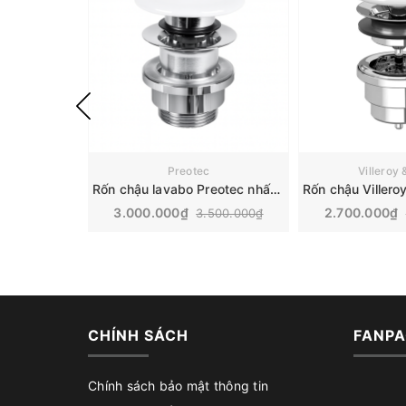
Preotec
Villeroy
Rốn chậu lavabo Preotec nhấn xả | PR210CWG
3.000.000₫
2.700.000₫
3.500.000₫
CHÍNH SÁCH
FANPA
Chính sách bảo mật thông tin