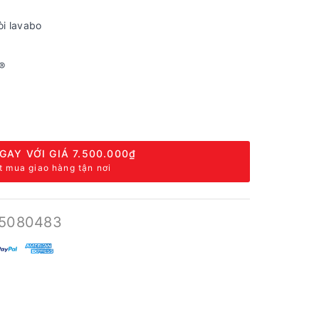
òi lavabo
®
GAY VỚI GIÁ
7.500.000₫
t mua giao hàng tận nơi
5080483