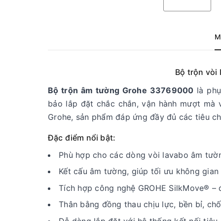
M
Bộ trộn vòi
Bộ trộn âm tường Grohe 33769000
là phụ
bảo lắp đặt chắc chắn, vận hành mượt mà v
Grohe, sản phẩm đáp ứng đầy đủ các tiêu ch
Đặc điểm nổi bật:
Phù hợp cho các dòng vòi lavabo âm tường
Kết cấu âm tường, giúp tối ưu không gian
Tích hợp công nghệ GROHE SilkMove® – đi
Thân bằng đồng thau chịu lực, bền bỉ, ch
Dễ dàng lắp đặt với hệ thống kết nối tiêu