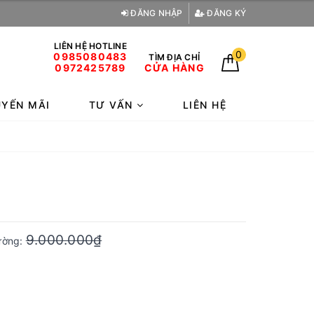
ĐĂNG NHẬP
ĐĂNG KÝ
LIÊN HỆ HOTLINE
0
0985080483
TÌM ĐỊA CHỈ
0972425789
CỬA HÀNG
YẾN MÃI
TƯ VẤN
LIÊN HỆ
9.000.000₫
rường: