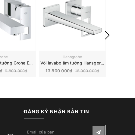
rohe
Hansgrohe
Vòi lavabo âm tường Grohe Eurocube | 23447000
Vòi lavabo âm tường Hansgorhe Metropol | 74526000
0₫
13.800.000₫
7.600.
9.800.000₫
16.000.000₫
ĐĂNG KÝ NHẬN BẢN TIN