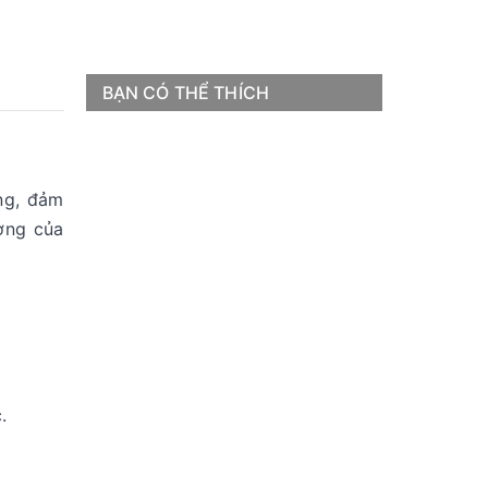
BẠN CÓ THỂ THÍCH
ng, đảm
ờng của
.