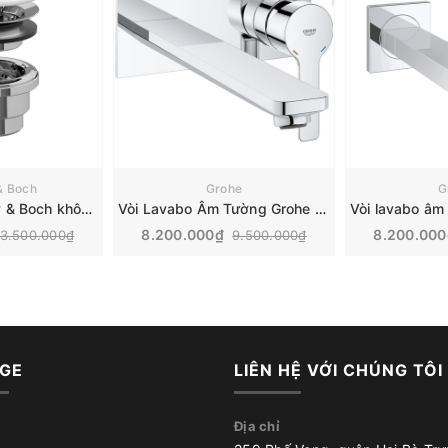
 & Boch
Grohe
G
Rốn chậu Villeroy & Boch không giữ nước | 68080001
Vòi Lavabo Âm Tường Grohe Lineare | 23444001
8.200.000₫
8.200.00
3.500.000₫
9.500.000₫
GE
LIÊN HỆ VỚI CHÚNG TÔI
Địa chỉ