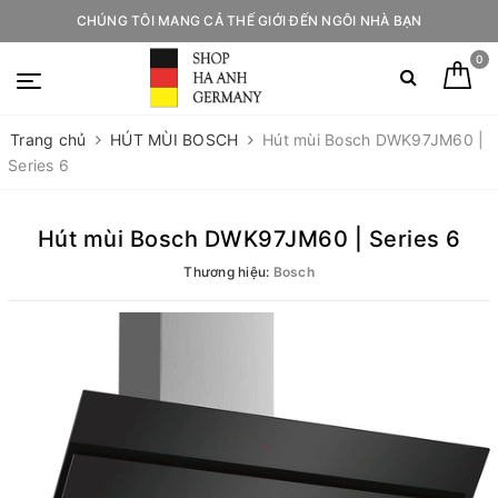
CHÚNG TÔI MANG CẢ THẾ GIỚI ĐẾN NGÔI NHÀ BẠN
0
Trang chủ
HÚT MÙI BOSCH
Hút mùi Bosch DWK97JM60 |
Series 6
Hút mùi Bosch DWK97JM60 | Series 6
Thương hiệu:
Bosch