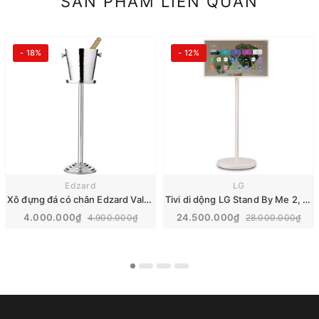
SẢN PHẨM LIÊN QUAN
- 18%
- 12%
Edzard
LG
Xô đựng đá có chân Edzard Valencia
Tivi di dộng LG Stand By Me 2, 27 inch 2025 | 27LX6TDGA
4.000.000₫
24.500.000₫
4.900.000₫
28.000.000₫