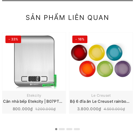
SẢN PHẨM LIÊN QUAN
- 33%
- 16%
Etekcity
Le Creuset
Cân nhà bếp Etekcity | B07PTNZT75
Bộ 6 đĩa ăn Le Creuset rainbow | 22cm
800.000₫
3.800.000₫
1.200.000₫
4.500.000₫