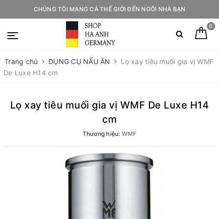
CHÚNG TÔI MANG CẢ THẾ GIỚI ĐẾN NGÔI NHÀ BẠN
0
Trang chủ
DỤNG CỤ NẤU ĂN
Lọ xay tiêu muối gia vị WMF
De Luxe H14 cm
Lọ xay tiêu muối gia vị WMF De Luxe H14
cm
Thương hiệu:
WMF