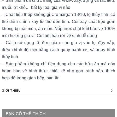
– Sản phẩm đa chức năng của WMF: xay, đựng và rắc tiêu,
muối, ớt khô… bất kỳ loại gia vị nào
– Chất liệu thép không gỉ Cromargan 18/10, lọ thủy tinh, có
thể điều chỉnh xay từ thô đến tinh. Cối xay chất liệu gốm
không bị mài mòn, ăn mòn. Nắp inox chặt khít bảo vệ 100%
mùi hương gia vị. Có thể tháo rời vệ sinh dễ dàng
– Cách sử dụng rất đơn giản: cho gia vị vào lọ, đậy nắp,
điều chỉnh độ mịn bằng cách quay bánh xe, và xoay bình
thủy tinh.
– Sản phẩm không chỉ tiện dụng cho các bữa ăn mà còn
hoàn hảo về hình thức, thiết kế nhỏ gọn, xinh xắn, thích
hợp để trong gian bếp, bàn ăn
GIỚI THIỆU
BẠN CÓ THỂ THÍCH