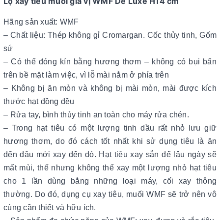
Lọ xay tiêu muối gia vị WMF De Luxe H14 cm
Hãng sản xuất: WMF
– Chất liệu: Thép không gỉ Cromargan. Cốc thủy tinh, Gốm
sứ
– Có thể đóng kín bằng hương thơm – không có bụi bẩn
trên bề mặt làm việc, vì lỗ mài nằm ở phía trên
– Không bị ăn mòn và không bị mài mòn, mài được kích
thước hạt đồng đều
– Rửa tay, bình thủy tinh an toàn cho máy rửa chén.
– Trong hạt tiêu có một lượng tinh dầu rất nhỏ lưu giữ
hương thơm, do đó cách tốt nhất khi sử dụng tiêu là ăn
đến đâu mới xay đến đó. Hạt tiêu xay sẵn để lâu ngày sẽ
mất mùi, thế nhưng không thể xay một lượng nhỏ hạt tiêu
cho 1 lần dùng bằng những loại máy, cối xay thông
thường. Do đó, dụng cụ xay tiêu, muối WMF sẽ trở nên vô
cùng cần thiết và hữu ích.