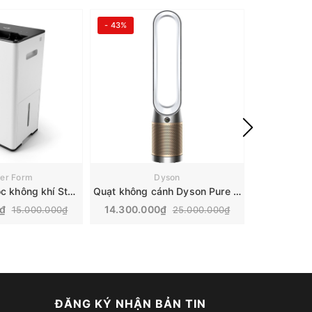
- 43%
- 16%
ler Form
Dyson
Máy hút ẩm, lọc không khí Stadler Form Lukas | 20L
Quạt không cánh Dyson Pure Cool Cryptomic | TP09
0₫
14.300.000₫
16.000.
15.000.000₫
25.000.000₫
ĐĂNG KÝ NHẬN BẢN TIN