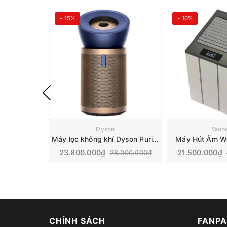
- 15%
- 10%
Dyson
Wood
Máy lọc không khí Dyson Purifier Big+Quiet Formaldehyde | BP04
Máy Hút Ẩm Wo
23.800.000₫
21.500.000₫
28.000.000₫
CHÍNH SÁCH
FANPA