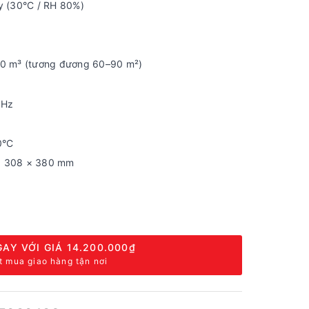
 (30°C / RH 80%)
0 m³ (tương đương 60–90 m²)
 Hz
0°C
 308 × 380 mm
AY VỚI GIÁ
14.200.000₫
t mua giao hàng tận nơi