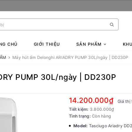
NG CHỦ
GIỚI THIỆU
SẢN PHẨM
KHU
 ẨM
Máy hút ẩm Delonghi ARIADRY PUMP 30L/ngày | DD230P
ADRY PUMP 30L/ngày | DD230P
14.200.000₫
Giá thị
Tiết kiệm:
3.800.000₫
Tình trạng:
Còn hàng
Model:
Tasciugo Ariadry DD