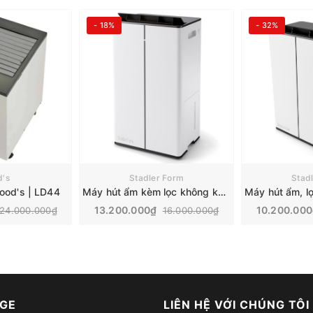
- 18%
- 32%
's
Stadler Form
Stad
od's | LD44
Máy hút ẩm kèm lọc không khí Stadler Form Lukas Pro | 50L
13.200.000₫
10.200.00
24.000.000₫
16.000.000₫
GE
LIÊN HỆ VỚI CHÚNG TÔI