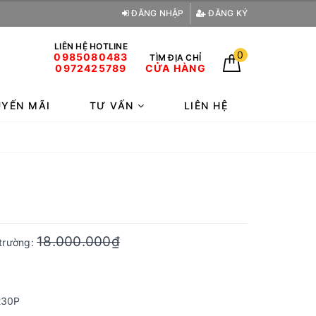
ĐĂNG NHẬP
ĐĂNG KÝ
LIÊN HỆ HOTLINE
0
0985080483
TÌM ĐỊA CHỈ
0972425789
CỬA HÀNG
YẾN MÃI
TƯ VẤN
LIÊN HỆ
18.000.000₫
 trường:
230P