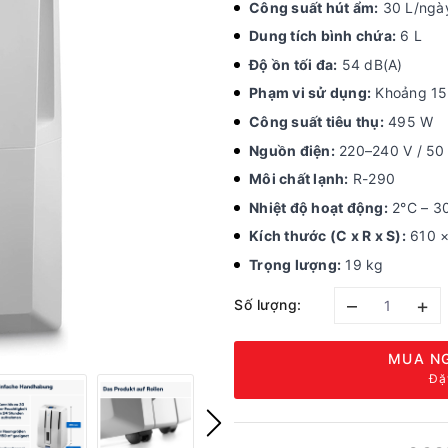
Công suất hút ẩm:
30 L/ngày
Dung tích bình chứa:
6 L
Độ ồn tối đa:
54 dB(A)
Phạm vi sử dụng:
Khoảng 15
Công suất tiêu thụ:
495 W
Nguồn điện:
220–240 V / 50
Môi chất lạnh:
R-290
Nhiệt độ hoạt động:
2°C – 3
Kích thước (C x R x S):
610 ×
Trọng lượng:
19 kg
–
+
Số lượng:
MUA NG
Đặ