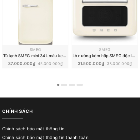
SMEG
SMEG
Tủ lạnh SMEG mini 34L màu kem | FAB5RCR6
Lò nướng kèm hấp SMEG độc lập | COF01
37.000.000₫
31.500.000₫
45.000.000₫
33.000.000₫
CHÍNH SÁCH
Chính sách bảo mật thông tin
Chính sách bảo mật thông tin thanh toán