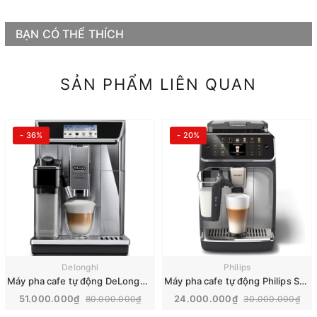
BẠN CÓ THỂ THÍCH
SẢN PHẨM LIÊN QUAN
- 36%
- 20%
Delonghi
Philips
Máy pha cafe tự động DeLonghi PrimaDonna Elite Experience | ECAM 656.85.MS
Máy pha cafe tự động Philips Series 5500
51.000.000₫
24.000.000₫
80.000.000₫
30.000.000₫