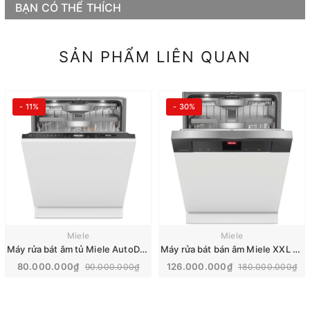
BẠN CÓ THỂ THÍCH
SẢN PHẨM LIÊN QUAN
- 11%
- 30%
Miele
Miele
Máy rửa bát âm tủ Miele AutoDos K20 | G 7790 SCVi
Máy rửa bát bán âm Miele XXL AutoDos | G 7935 SCi
80.000.000₫
126.000.000₫
90.000.000₫
180.000.000₫