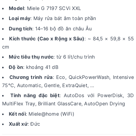
Model
: Miele G 7197 SCVi XXL
Loại máy
: Máy rửa bát âm toàn phần
Dung tích
: 14–16 bộ đồ ăn châu Âu
Kích thước (Cao x Rộng x Sâu)
: ~ 84,5 × 59,8 × 55
cm
Mức tiêu thụ nước
: từ 6 lít/chu trình
Độ ồn
: khoảng 41 dB
Chương trình rửa
: Eco, QuickPowerWash, Intensive
75°C, Automatic, Gentle, ExtraQuiet, …
Tính năng đặc biệt
: AutoDos với PowerDisk, 3D
MultiFlex Tray, Brilliant GlassCare, AutoOpen Drying
Kết nối
: Miele@home (WiFi)
Xuất xứ
: Đức