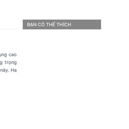
BẠN CÓ THỂ THÍCH
dụng cao
g trọng
này. Ha