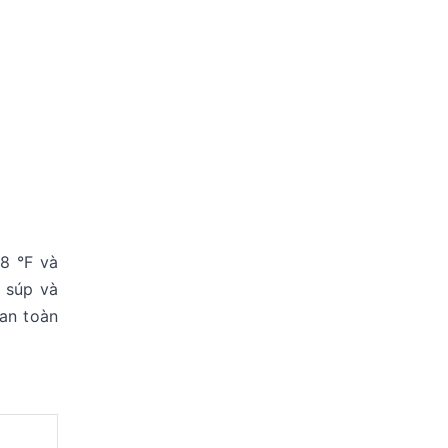
8 °F và
 súp và
 an toàn