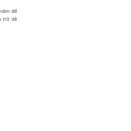
 nắm để
u trữ dễ