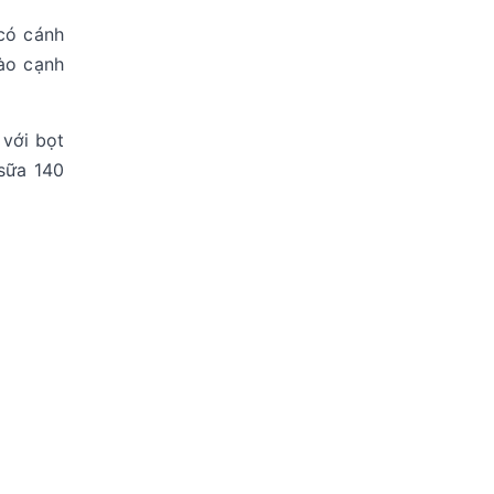
 có cánh
vào cạnh
 với bọt
 sữa 140