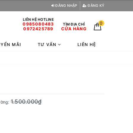
ĐĂNG NHẬP
ĐĂNG KÝ
LIÊN HỆ HOTLINE
0
0985080483
TÌM ĐỊA CHỈ
0972425789
CỬA HÀNG
YẾN MÃI
TƯ VẤN
LIÊN HỆ
1.500.000₫
rường: