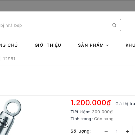
NG CHỦ
GIỚI THIỆU
SẢN PHẨM
KHU
 | 12961
1.200.000₫
Giá thị t
Tiết kiệm:
300.000₫
Tình trạng:
Còn hàng
–
+
Số lượng: