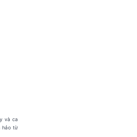
ly và ca
n hảo từ