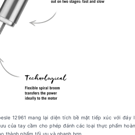
sle 12961 mang lại diện tích bề mặt tiếp xúc với đáy 
ối ưu của tay cầm cho phép đánh các loại thực phẩm hoà
tạo thành phẩm tối ưu và nhanh hơn.