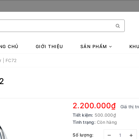
NG CHỦ
GIỚI THIỆU
SẢN PHẨM
KHU
r | FC72
2
2.200.000₫
Giá thị 
Tiết kiệm:
500.000₫
Tình trạng:
Còn hàng
–
+
Số lượng: