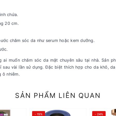
ình chứa.
ng 20 cm.
ác bước chăm sóc da như serum hoặc kem dưỡng.
ước.
g ai muốn chăm sóc da mặt chuyên sâu tại nhà. Sản p
hỉ sau vài lần sử dụng. Đặc biệt thích hợp cho da khô, d
g ô nhiễm.
SẢN PHẨM LIÊN QUAN
- 15%
- 24%