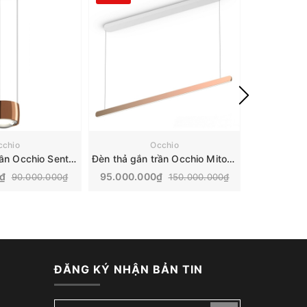
cchio
Occhio
Đèn thả gắn trần Occhio Sento sospeso
Đèn thả gắn trần Occhio Mito volo Rose Gold
0₫
95.000.000₫
14.300.
90.000.000₫
150.000.000₫
ĐĂNG KÝ NHẬN BẢN TIN