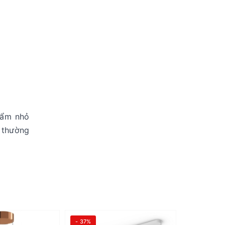
hẩm nhỏ
a thường
- 37%
- 43%