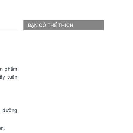
BẠN CÓ THỂ THÍCH
ản phẩm
ẩy tuần
hu dưỡng
en.