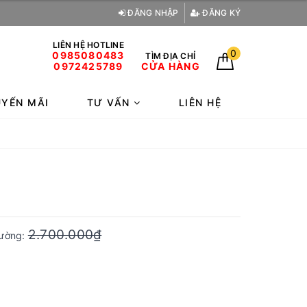
ĐĂNG NHẬP
ĐĂNG KÝ
LIÊN HỆ HOTLINE
0
0985080483
TÌM ĐỊA CHỈ
0972425789
CỬA HÀNG
YẾN MÃI
TƯ VẤN
LIÊN HỆ
2.700.000₫
trường: