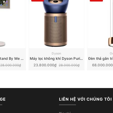
G
Dyson
O
Tivi di dộng LG Stand By Me 2, 27 inch 2025 | 27LX6TDGA
Máy lọc không khí Dyson Purifier Big+Quiet Formaldehyde | BP04
23.800.000₫
68.000.00
28.000.000₫
28.000.000₫
GE
LIÊN HỆ VỚI CHÚNG TÔI