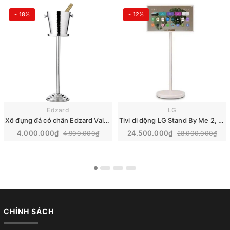
- 18%
- 12%
Edzard
LG
Xô đựng đá có chân Edzard Valencia
Tivi di dộng LG Stand By Me 2, 27 inch 2025 | 27LX6TDGA
4.000.000₫
24.500.000₫
4.900.000₫
28.000.000₫
CHÍNH SÁCH