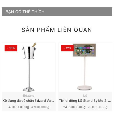
BẠN CÓ THỂ THÍCH
SẢN PHẨM LIÊN QUAN
- 18%
- 12%
Edzard
LG
Xô đựng đá có chân Edzard Valencia
Tivi di dộng LG Stand By Me 2, 27 inch 2025 | 27LX6TDGA
4.000.000₫
24.500.000₫
4.900.000₫
28.000.000₫