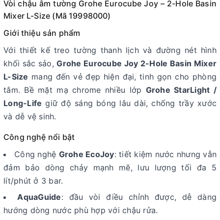
Vòi chậu âm tường Grohe Eurocube Joy – 2-Hole Basin
Mixer L-Size (Mã 19998000)
Giới thiệu sản phẩm
Với thiết kế treo tường thanh lịch và đường nét hình
khối sắc sảo,
Grohe Eurocube Joy 2-Hole Basin Mixer
L-Size
mang đến vẻ đẹp hiện đại, tinh gọn cho phòng
tắm. Bề mặt mạ chrome nhiều lớp
Grohe StarLight /
Long-Life
giữ độ sáng bóng lâu dài, chống trầy xước
và dễ vệ sinh.
Công nghệ nổi bật
Công nghệ
Grohe EcoJoy
: tiết kiệm nước nhưng vẫn
đảm bảo dòng chảy mạnh mẽ, lưu lượng tối đa 5
lít/phút ở 3 bar.
AquaGuide
: đầu vòi điều chỉnh được, dễ dàng
hướng dòng nước phù hợp với chậu rửa.