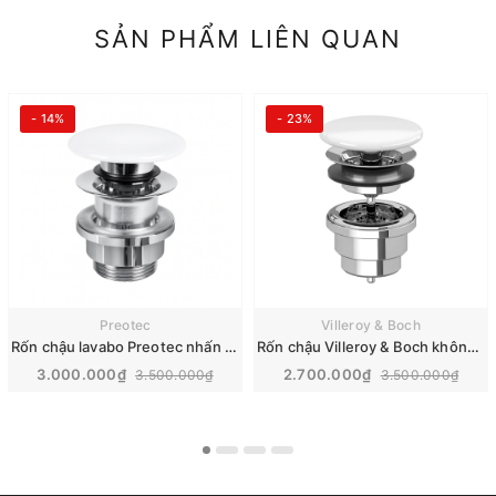
SẢN PHẨM LIÊN QUAN
- 14%
- 23%
Preotec
Villeroy & Boch
Rốn chậu lavabo Preotec nhấn xả | PR210CWG
Rốn chậu Villeroy & Boch không giữ nước | 68080001
3.000.000₫
2.700.000₫
3.500.000₫
3.500.000₫