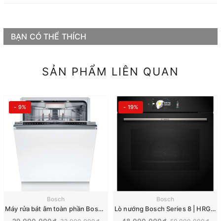
BẠN CÓ THỂ THÍCH
SẢN PHẨM LIÊN QUAN
- 9%
- 19%
Bosch
Bosch
Máy rửa bát âm toàn phần Bosch Series 8 | SMD8TCX04E
Lò nướng Bosch Series 8 | HRG7784B1
29.000.000₫
48.000.000₫