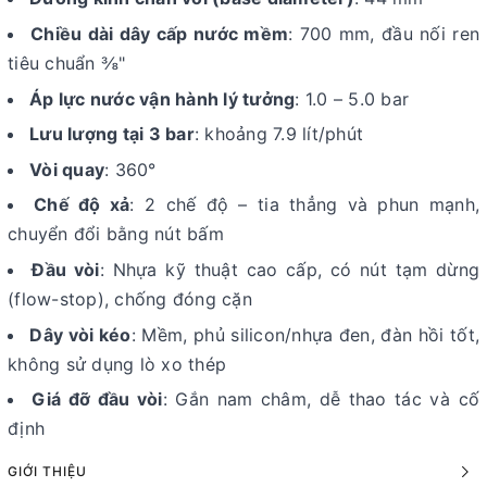
Chiều dài dây cấp nước mềm
: 700 mm, đầu nối ren
tiêu chuẩn ⅜"
Áp lực nước vận hành lý tưởng
: 1.0 – 5.0 bar
Lưu lượng tại 3 bar
: khoảng 7.9 lít/phút
Vòi quay
: 360°
Chế độ xả
: 2 chế độ – tia thẳng và phun mạnh,
chuyển đổi bằng nút bấm
Đầu vòi
: Nhựa kỹ thuật cao cấp, có nút tạm dừng
(flow-stop), chống đóng cặn
Dây vòi kéo
: Mềm, phủ silicon/nhựa đen, đàn hồi tốt,
không sử dụng lò xo thép
Giá đỡ đầu vòi
: Gắn nam châm, dễ thao tác và cố
định
GIỚI THIỆU