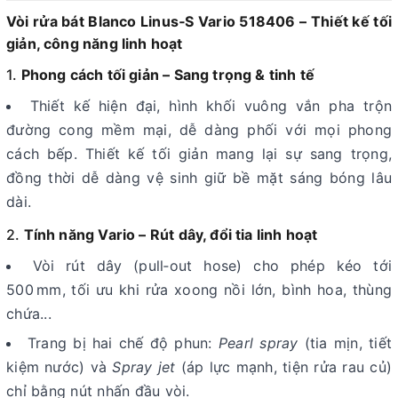
Vòi rửa bát Blanco Linus‑S Vario 518406 – Thiết kế tối
giản, công năng linh hoạt
1.
Phong cách tối giản – Sang trọng & tinh tế
Thiết kế hiện đại, hình khối vuông vắn pha trộn
đường cong mềm mại, dễ dàng phối với mọi phong
cách bếp. Thiết kế tối giản mang lại sự sang trọng,
đồng thời dễ dàng vệ sinh giữ bề mặt sáng bóng lâu
dài
.
2.
Tính năng Vario – Rút dây, đổi tia linh hoạt
Vòi rút dây (pull‑out hose) cho phép kéo tới
500 mm, tối ưu khi rửa xoong nồi lớn, bình hoa, thùng
chứa...
Trang bị hai chế độ phun:
Pearl spray
(tia mịn, tiết
kiệm nước) và
Spray jet
(áp lực mạnh, tiện rửa rau củ)
chỉ bằng nút nhấn đầu vòi
.