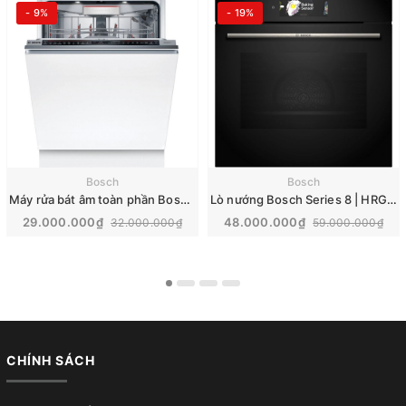
- 9%
- 19%
Bosch
Bosch
Máy rửa bát âm toàn phần Bosch Series 8 | SMD8TCX04E
Lò nướng Bosch Series 8 | HRG7784B1
29.000.000₫
48.000.000₫
32.000.000₫
59.000.000₫
CHÍNH SÁCH