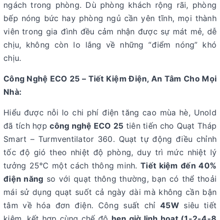
ngách trong phòng. Dù phòng khách rộng rãi, phòng
bếp nóng bức hay phòng ngủ cần yên tĩnh, mọi thành
viên trong gia đình đều cảm nhận được sự mát mẻ, dễ
chịu, không còn lo lắng về những “điểm nóng” khó
chịu.
Công Nghệ ECO 25 – Tiết Kiệm Điện, An Tâm Cho
Mọi
Nhà:
Hiểu được nỗi lo chi phí điện tăng cao mùa hè, Unold
đã tích hợp
công nghệ ECO 25
tiên tiến cho Quạt Tháp
Smart – Turmventilator 360. Quạt tự động điều chỉnh
tốc độ gió theo nhiệt độ phòng, duy trì mức nhiệt lý
tưởng 25°C một cách thông minh.
Tiết kiệm đến 40%
điện năng
so với quạt thông thường, bạn có thể thoải
mái sử dụng quạt suốt cả ngày dài mà không cần bận
tâm về hóa đơn điện. Công suất chỉ
45W
siêu tiết
kiệm, kết hợp cùng chế độ
hẹn giờ linh hoạt (1-2-4-8