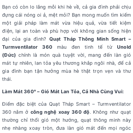
Bạn có còn lo lắng mỗi khi hè về, cả gia đình phải chịu
đựng cái nóng oi ả, mệt mỏi? Bạn mong muốn tìm kiếm
một giải pháp làm mát vừa hiệu quả, vừa tiết kiệm
điện, lại an toàn và phù hợp với không gian sống hiện
đại của gia đình?
Quạt Tháp Thông Minh Smart –
Turmventilator 360
màu đen
tinh tế từ
Unold
(Đức)
chính là món quà tuyệt vời, mang đến làn gió
mát tự nhiên, lan tỏa yêu thương khắp ngôi nhà, để cả
gia đình bạn tận hưởng mùa hè thật trọn vẹn và thư
thái.
Làm Mát 360° – Gió Mát Lan Tỏa, Cả Nhà Cùng Vui:
Điểm đặc biệt của Quạt Tháp Smart – Turmventilator
360 nằm ở
công nghệ xoay 360 độ
. Không như quạt
thường chỉ thổi gió một hướng, quạt thông minh này
nhẹ nhàng xoay tròn, đưa làn gió mát đến mọi ngóc